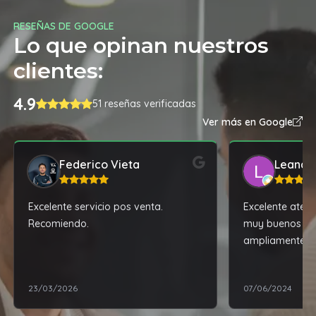
RESEÑAS DE GOOGLE
Lo que opinan nuestros
clientes:
4.9
51 reseñas verificadas
Ver más en Google
Federico Vieta
Leandr
Excelente servicio pos venta.
Excelente atenc
Recomiendo.
muy buenos pr
ampliamente.
23/03/2026
07/06/2024