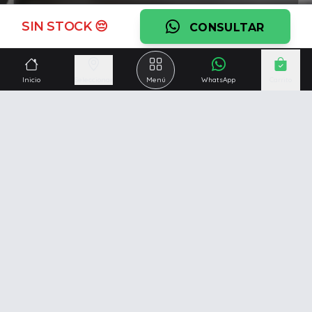
Ver garantía
SIN STOCK 😔
CONSULTAR
¿Necesitás una mano?
Ascesoramiento personalizado, servicio técnico y
Inicio
Seleccionar
Menú
WhatsApp
Carrito
respaldo post venta.
Ver servicios
Somos una empresa especializada en la
reparación y
venta de Pc y Notebooks
.
Además contamos con amplio catálogo online donde
también ofrecemos
celulares, impresoras, consolas
de videojuegos y mucho más...