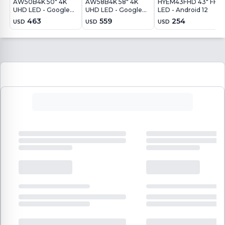
AW50B4K 50" 4K
AW58B4K 58" 4K
HYEM43FHD 43" FHD
UHD LED - Google
UHD LED - Google
LED - Android 12
TV
TV
463
559
254
USD
USD
USD