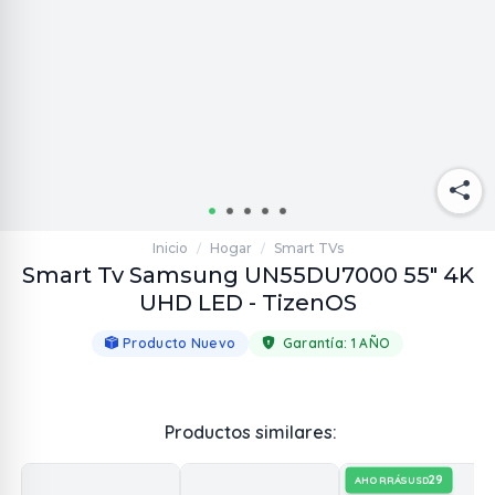
Inicio
Hogar
Smart TVs
/
/
Smart Tv Samsung UN55DU7000 55" 4K
UHD LED - TizenOS
Producto Nuevo
Garantía:
1 AÑO
Productos similares:
29
AHORRÁS
USD