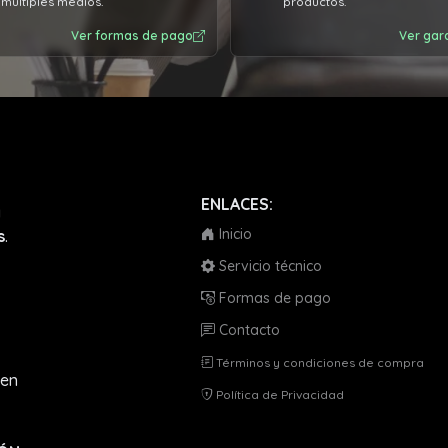
múltiples medios.
productos.
Ver formas de pago
Ver gar
ENLACES:
a
Inicio
s
.
Servicio técnico
Formas de pago
Contacto
Términos y condiciones de compra
en
Política de Privacidad