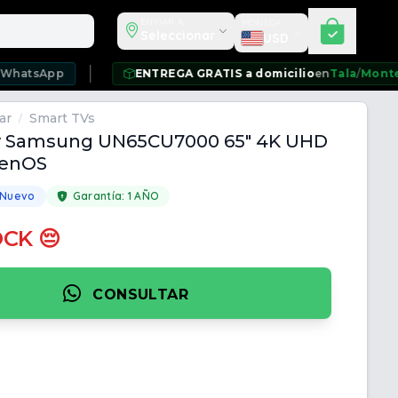
Seleccionar moneda
ENVIAR A
MONEDA
Seleccionar
USD
pp
ENTREGA GRATIS a domicilio
en
Tala
/
Montevideo
/
C
ar
Smart TVs
/
v Samsung UN65CU7000 65" 4K UHD
zenOS
 Nuevo
Garantía:
1 AÑO
OCK 😔
CONSULTAR