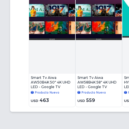
Smart Tv Aiwa
Smart Tv Aiwa
Sm
AW50B4K 50" 4K UHD
AW58B4K 58" 4K UHD
HY
LED - Google TV
LED - Google TV
LE
Producto Nuevo
Producto Nuevo
463
559
USD
USD
U