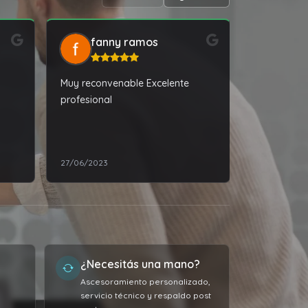
fanny ramos
alic
Muy reconvenable Excelente
Muy buena l
profesional
calidad del
vendedor m
27/06/2023
20/07/2024
¿Necesitás una mano?
Ascesoramiento personalizado,
servicio técnico y respaldo post