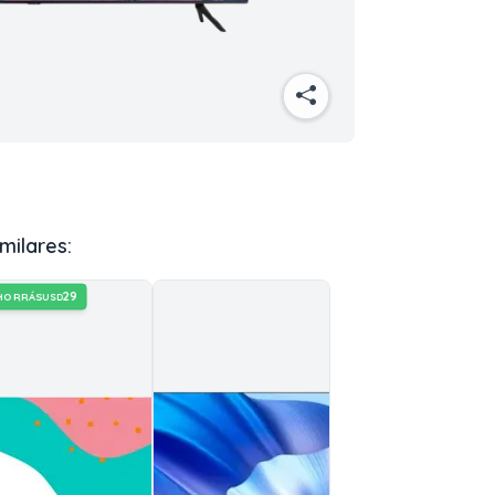
milares:
29
HORRÁS
USD