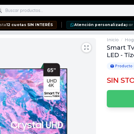
scar productos
otas SIN INTERÉS
Atención personalizada
por WhatsA
Inicio
Hog
/
Smart T
LED - Ti
Producto
SIN ST