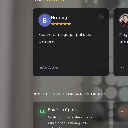
Britany
Espero q me yege gratis por
Muy 
ciempre
aten
01/04/2026
13/1
BENEFICIOS DE COMPRAR EN TALA PC
Envíos rápidos
Costo y fecha estimada para
cada producto según tu