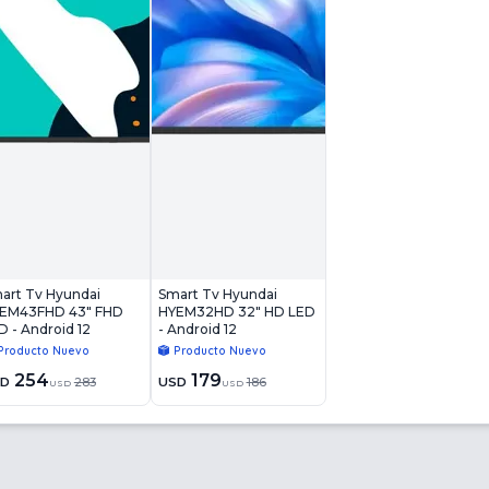
art Tv Hyundai
Smart Tv Hyundai
EM43FHD 43" FHD
HYEM32HD 32" HD LED
D - Android 12
- Android 12
Producto Nuevo
Producto Nuevo
254
179
SD
283
USD
186
USD
USD