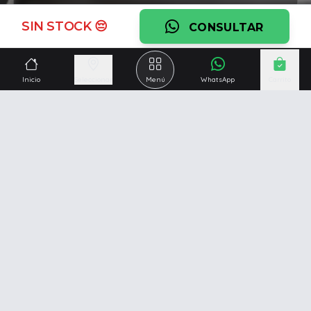
Ver garantía
SIN STOCK 😔
CONSULTAR
¿Necesitás una mano?
Ascesoramiento personalizado, servicio técnico y
Inicio
Seleccionar
Menú
WhatsApp
Carrito
respaldo post venta.
Ver servicios
Somos una empresa especializada en la
reparación y
venta de Pc y Notebooks
.
Además contamos con amplio catálogo online donde
también ofrecemos
celulares, impresoras, consolas
de videojuegos y mucho más...