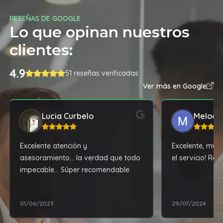
RESEÑAS DE GOOGLE
Lo que opinan nuestros
clientes:
4.9
51 reseñas verificadas
Ver más en Google
Lucia Curbelo
Melody
Excelente atención y
Excelente, muy 
asesoramiento... la verdad que todo
el servicio! Re
impecable... Súper recomendable
01/06/2023
29/07/2024