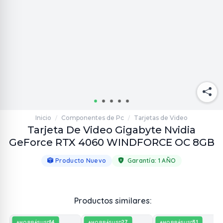
Inicio
Componentes de Pc
Tarjetas de Video
/
/
Tarjeta De Video Gigabyte Nvidia
GeForce RTX 4060 WINDFORCE OC 8GB
Producto Nuevo
Garantía:
1 AÑO
Productos similares:
14
27
31
AHORRÁS
AHORRÁS
AHORRÁS
USD
USD
USD