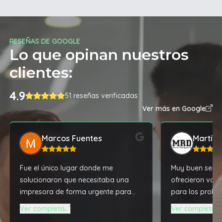
RESEÑAS DE GOOGLE
Lo que opinan nuestros
clientes:
4.9
51 reseñas verificadas
Ver más en Google
Marcos Fuentes
Martín 
Fue el único lugar donde me
Muy buen servic
solucionaron que necesitaba una
ofrecieron vari
impresora de forma urgente para
para los probl
enviar al interior.y yo recibirla al día
actualizacione
Ver completa
Ver completa
siguiente . . El señor se tomó la
notebook, todo