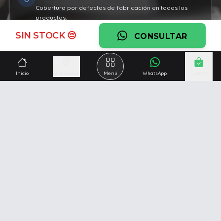
Cobertura por defectos de fabricación en todos los
productos.
SIN STOCK 😔
Ver garantía
CONSULTAR
¿Necesitás una mano?
Inicio
Seleccionar
Menú
WhatsApp
Carrito
Ascesoramiento personalizado, servicio técnico y
respaldo post venta.
Ver servicios
Somos una empresa especializada en la
reparación y
venta de Pc y Notebooks
.
Además contamos con amplio catálogo online donde