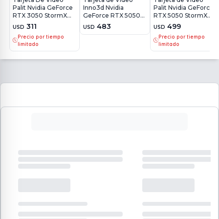
Palit Nvidia GeForce
Inno3d Nvidia
Palit Nvidia GeForce
RTX 3050 StormX
GeForce RTX 5050
RTX 5050 StormX
6GB
Twin X2 8GB
OC 8GB
311
483
499
USD
USD
USD
Precio por tiempo
Precio por tiempo
limitado
limitado