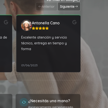
Anterior
Siguiente
Antonella Cano
Fed
ba de
Excelente atención y servicio
Excelente s
técnico, entrega en tiempo y
Recomiend
forma
dio
01/06/2023
23/03/2026
rios
¿Necesitás una mano?
Ascesoramiento personalizado,