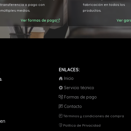
transferencia o pago con
fabricación en todos los
múltiples medios.
productos.
Ver formas de pago
Ver gar
ENLACES:
a
Inicio
s
.
Servicio técnico
Formas de pago
Contacto
Términos y condiciones de compra
en
Política de Privacidad