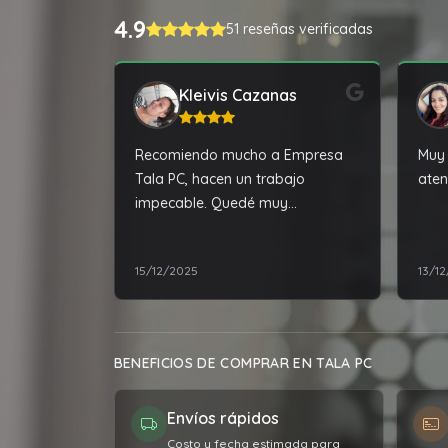
4.9
51 reseñas verificadas
Kleivis Cazanas
Recomiendo mucho a Empresa
Muy 
Tala PC, hacen un trabajo
aten
impecable. Quedé muy
complacida con la reparación de
mi laptop.
15/12/2025
13/1
BENEFICIOS DE COMPRAR EN TALA PC
Envíos rápidos
Costo y fecha estimada para