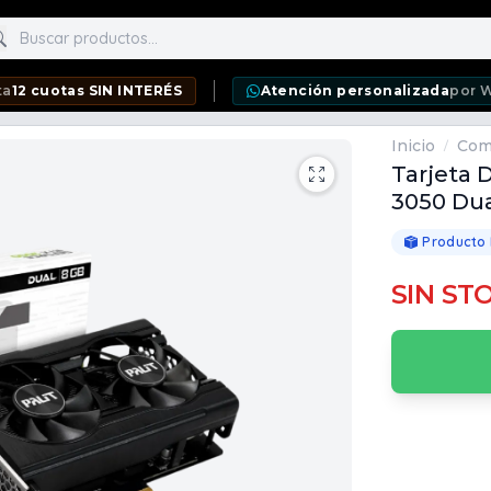
scar productos
as SIN INTERÉS
Atención personalizada
por WhatsApp
Inicio
Com
/
Tarjeta 
3050 Du
Producto
SIN ST