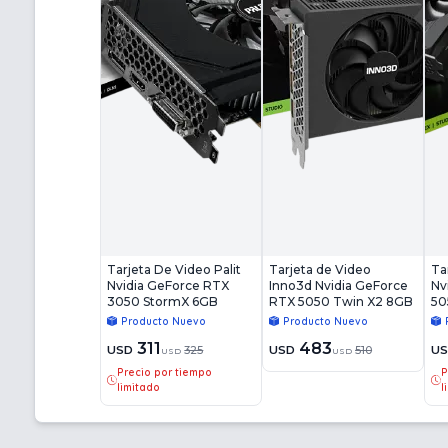
Tarjeta De Video Palit
Tarjeta de Video
Ta
Nvidia GeForce RTX
Inno3d Nvidia GeForce
Nv
3050 StormX 6GB
RTX 5050 Twin X2 8GB
50
Producto Nuevo
Producto Nuevo
311
483
USD
325
USD
510
U
USD
USD
Precio por tiempo
P
limitado
l