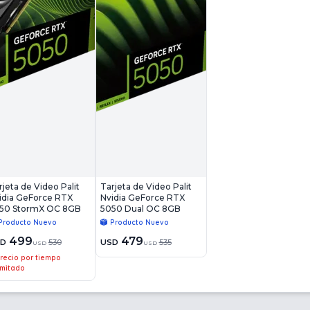
rjeta de Video Palit
Tarjeta de Video Palit
idia GeForce RTX
Nvidia GeForce RTX
50 StormX OC 8GB
5050 Dual OC 8GB
Producto Nuevo
Producto Nuevo
499
479
SD
530
USD
535
USD
USD
recio por tiempo
imitado