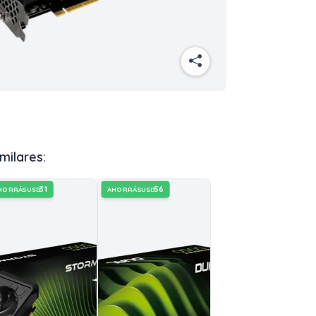
milares:
31
56
HORRÁS
AHORRÁS
USD
USD