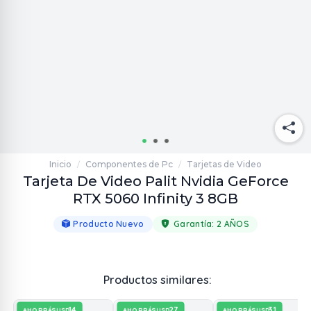
Inicio
Componentes de Pc
Tarjetas de Video
/
/
Tarjeta De Video Palit Nvidia GeForce
RTX 5060 Infinity 3 8GB
Producto Nuevo
Garantía:
2 AÑOS
Productos similares:
14
27
31
AHORRÁS
AHORRÁS
AHORRÁS
USD
USD
USD