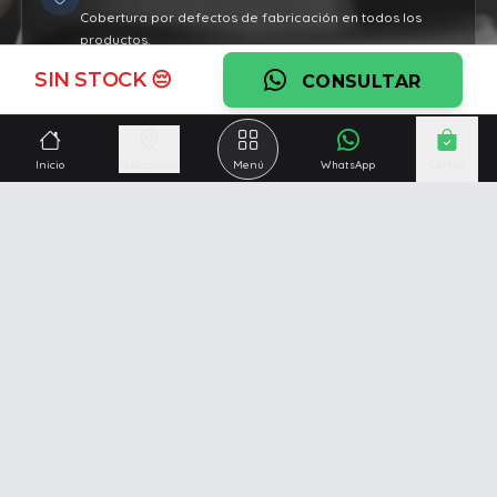
Cobertura por defectos de fabricación en todos los
productos.
SIN STOCK 😔
Ver garantía
CONSULTAR
¿Necesitás una mano?
Inicio
Seleccionar
Menú
WhatsApp
Carrito
Ascesoramiento personalizado, servicio técnico y
respaldo post venta.
Ver servicios
Somos una empresa especializada en la
reparación y
venta de Pc y Notebooks
.
Además contamos con amplio catálogo online donde