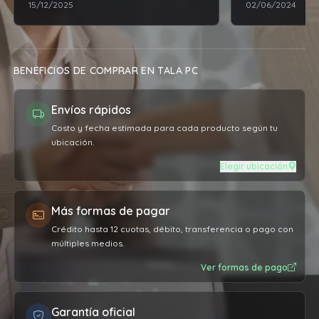
15/12/2025
02/06/2024
solucionarme t
técnico de mi 
tiene varios añ
recomendable el
BENEFICIOS DE COMPRAR EN TALA PC
Envíos rápidos
Costo y fecha estimada para cada producto según tu
ubicación.
Elegir ubicación
Más formas de pagar
Crédito hasta 12 cuotas, débito, transferencia o pago con
múltiples medios.
Ver formas de pago
Garantía oficial