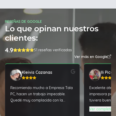
RESEÑAS DE GOOGLE
Lo que opinan nuestros
clientes:
4.9
51 reseñas verificadas
Ver más en Google
Kleivis Cazanas
Ili Pica
Recomiendo mucho a Empresa Tala
Excelente atenc
PC, hacen un trabajo impecable.
impresora para
Quedé muy complacida con la
tuviera buen fu
reparación de mi laptop.
me dio la mejor
Ver completa
super accesibl