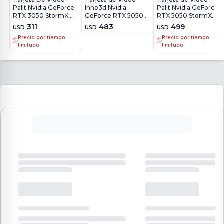
Palit Nvidia GeForce
Inno3d Nvidia
Palit Nvidia GeForce
RTX 3050 StormX
GeForce RTX 5050
RTX 5050 StormX
6GB
Twin X2 8GB
OC 8GB
311
483
499
USD
USD
USD
Precio por tiempo
Precio por tiempo
limitado
limitado