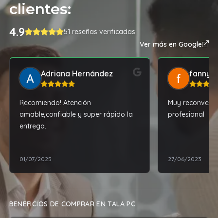
clientes:
4.9
51 reseñas verificadas
Ver más en Google
Adriana Hernández
fanny 
Recomiendo! Atención
Muy reconvenab
amable,confiable y super rápido la
profesional
entrega.
01/07/2025
27/06/2023
BENEFICIOS DE COMPRAR EN TALA PC