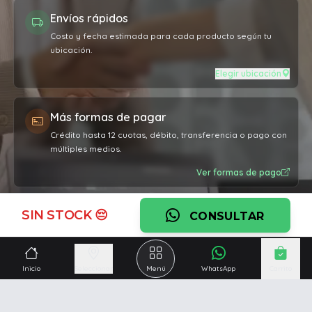
Envíos rápidos
Costo y fecha estimada para cada producto según tu
ubicación.
Elegir ubicación
Más formas de pagar
Crédito hasta 12 cuotas, débito, transferencia o pago con
múltiples medios.
Ver formas de pago
SIN STOCK 😔
Garantía oficial
CONSULTAR
Cobertura por defectos de fabricación en todos los
productos.
Inicio
Seleccionar
Menú
WhatsApp
Carrito
Ver garantía