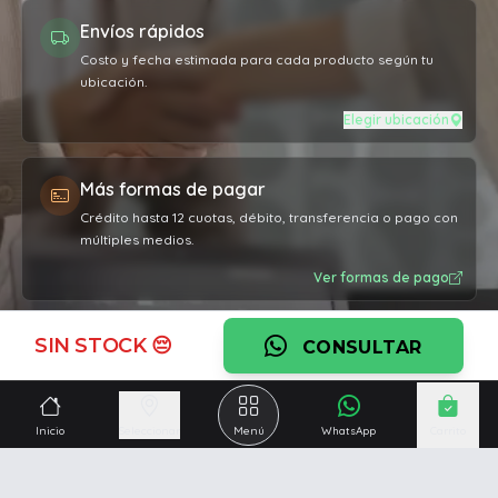
Envíos rápidos
Costo y fecha estimada para cada producto según tu
ubicación.
Elegir ubicación
Más formas de pagar
Crédito hasta 12 cuotas, débito, transferencia o pago con
múltiples medios.
Ver formas de pago
SIN STOCK 😔
Garantía oficial
CONSULTAR
Cobertura por defectos de fabricación en todos los
productos.
Inicio
Seleccionar
Menú
WhatsApp
Carrito
Ver garantía