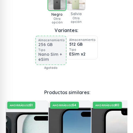
Salvia
Negro
Otra
Otra
opción
opción
Variantes:
Almacenamiento
Almacenamiento
512 GB
256 GB
Tipo
Tipo
ESim x2
Nano Sim +
eSim
Agotado
Productos similares:
51
54
80
AHORRÁS
AHORRÁS
AHORRÁS
USD
USD
USD