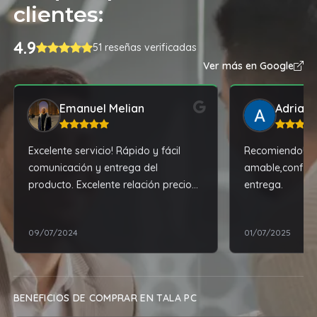
clientes:
4.9
51 reseñas verificadas
Ver más en Google
Emanuel Melian
Adrian
Excelente servicio! Rápido y fácil
Recomiendo! At
comunicación y entrega del
amable,confiabl
producto. Excelente relación precio
entrega.
calidad.
09/07/2024
01/07/2025
BENEFICIOS DE COMPRAR EN TALA PC