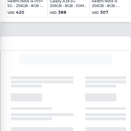
Redmi Note 14 Pro+
Galaxy A36 5G
Redmi Note 15
5G - 256GB - 8GB -
256GB - 8GB - 50MP
256GB - 8GB -
200MP - Azul
- Negro
108MP - Azul Glaciar
420
388
307
USD
USD
USD
Escarcha