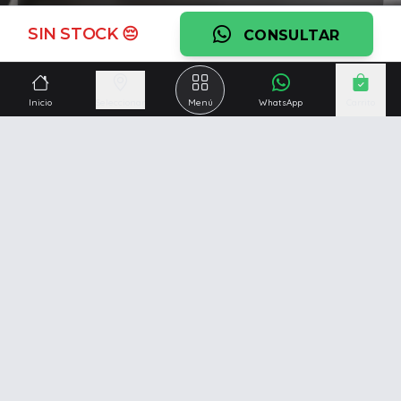
Ver garantía
SIN STOCK 😔
CONSULTAR
¿Necesitás una mano?
Ascesoramiento personalizado, servicio técnico y
Inicio
Seleccionar
Menú
WhatsApp
Carrito
respaldo post venta.
Ver servicios
Somos una empresa especializada en la
reparación y
venta de Pc y Notebooks
.
Además contamos con amplio catálogo online donde
también ofrecemos
celulares, impresoras, consolas
de videojuegos y mucho más...