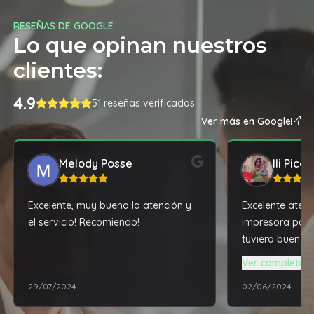
RESEÑAS DE GOOGLE
Lo que opinan nuestros
clientes:
4.9
51 reseñas verificadas
Ver más en Google
Melody Posse
Ili Pica
Excelente, muy buena la atención y
Excelente atenc
el servicio! Recomiendo!
impresora para
tuviera buen fu
me dio la mejor
Ver completa
super accesibl
29/07/2024
02/06/2024
solucionarme t
técnico de mi 