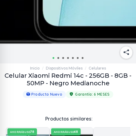
Inicio
Dispositivos Móviles
Celulares
/
/
Celular Xiaomi Redmi 14c - 256GB - 8GB -
50MP - Negro Medianoche
Producto Nuevo
Garantía:
6 MESES
Productos similares:
78
48
AHORRÁS
AHORRÁS
USD
USD