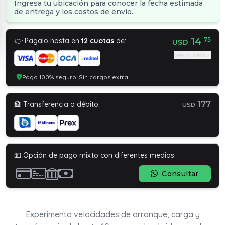
Ingresa tu ubicación para conocer la fecha estimada
de entrega y los costos de envío.
14
75
👉 Pagalo hasta en
12 cuotas
de:
USD
Ver cuotas
Pago 100% seguro. Sin cargos extra.
177
🏦 Transferencia o débito:
USD
💵 Opción de pago mixto con diferentes medios.
Consultar
Experimenta velocidades de arranque, carga y