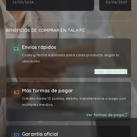
22/05/2024
02/06/2023
exigencias profesionales. Excelente
relación de productos / mano de
obra vs el precio pagado por el
servicio. Sumamente conforme, la
BENEFICIOS DE COMPRAR EN TALA PC
máquina vuela más que nunca. Muy
agradecido 👏🏼
Envíos rápidos
Costo y fecha estimada para cada producto según tu
ubicación.
Elegir ubicación
Más formas de pagar
Crédito hasta 12 cuotas, débito, transferencia o pago con
múltiples medios.
Ver formas de pago
Garantía oficial