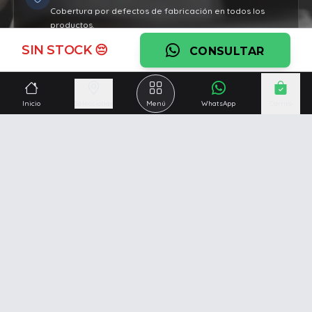
Cobertura por defectos de fabricación en todos los
productos.
SIN STOCK 😔
Ver garantía
CONSULTAR
¿Necesitás una mano?
Inicio
Seleccionar
Menú
WhatsApp
Carrito
Ascesoramiento personalizado, servicio técnico y
respaldo post venta.
Ver servicios
Somos una empresa especializada en la
reparación y
venta de Pc y Notebooks
.
Además contamos con amplio catálogo online donde