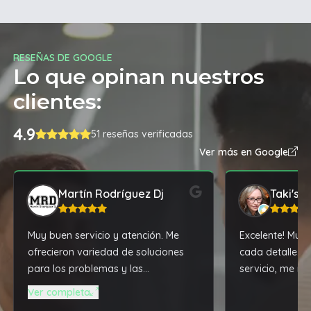
RESEÑAS DE GOOGLE
Lo que opinan nuestros
clientes:
4.9
51 reseñas verificadas
Ver más en Google
Martín Rodríguez Dj
Taki's B
Muy buen servicio y atención. Me
Excelente! Muy 
ofrecieron variedad de soluciones
cada detalle. 
para los problemas y las
servicio, me re
actualizaciones que necesitaba mi
dejo impecable
Ver completa
notebook, todo acorde a mis altas