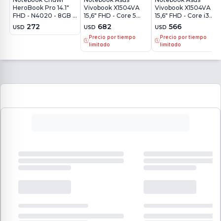
HeroBook Pro 14.1"
Vivobook X1504VA
Vivobook X1504VA
FHD - N4020 - 8GB -
15,6" FHD - Core 5
15,6" FHD - Core i3
256GB - Win11
120U - 8Gb - 512Gb -
1315U - 8Gb - 512Gb -
272
682
566
USD
USD
USD
Win11
Win11
Precio por tiempo
Precio por tiempo
limitado
limitado