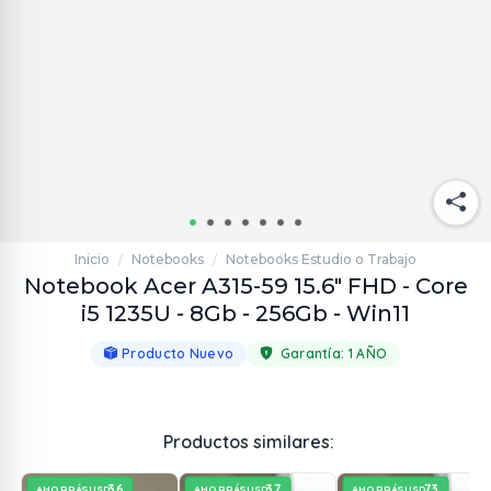
Inicio
Notebooks
Notebooks Estudio o Trabajo
/
/
Notebook Acer A315-59 15.6" FHD - Core
i5 1235U - 8Gb - 256Gb - Win11
Producto Nuevo
Garantía:
1 AÑO
Productos similares:
36
37
73
AHORRÁS
AHORRÁS
AHORRÁS
USD
USD
USD