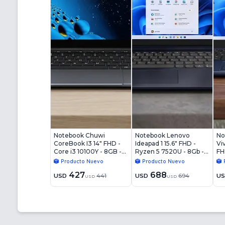
Notebook Chuwi
Notebook Lenovo
No
CoreBook I3 14" FHD -
Ideapad 1 15.6" FHD -
Vi
Core i3 10100Y - 8GB -
Ryzen 5 7520U - 8Gb -
FH
256GB - Win11
256Gb - Win11
8G
Producto Nuevo
Producto Nuevo
427
688
USD
441
USD
694
U
USD
USD