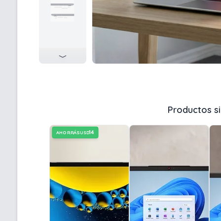
Productos si
14
AHORRÁS
USD