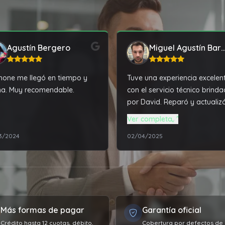
Agustín Bergero
Miguel Agustín Barr
phone me llegó en tiempo y
Tuve una experiencia excelen
a. Muy recomendable.
con el servicio técnico brind
por David. Reparó y actualiz
notebook que tenía mas de 
Ver completa
años en desuso, dejándola c
3/2024
02/04/2025
un rendimiento mucho mayor
que traía de fábrica.
Más formas de pagar
Garantía oficial
Crédito hasta 12 cuotas, débito,
Cobertura por defectos de