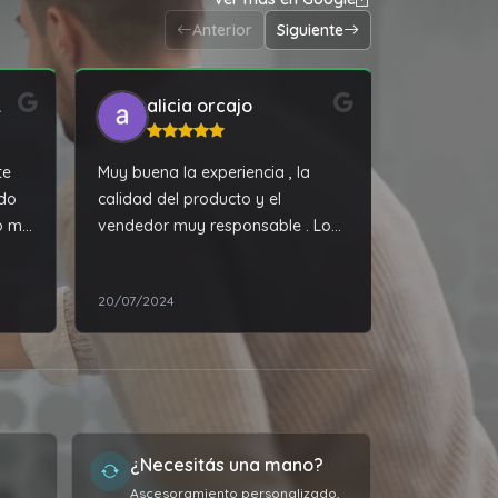
Anterior
Siguiente
ios
alicia orcajo
rya
te
Muy buena la experiencia , la
Rápido y ef
ado
calidad del producto y el
servicio!
ó mi
vendedor muy responsable . Lo
3
recomiendo muchas gracias..
on
20/07/2024
16/08/2024
 al
¿Necesitás una mano?
Ascesoramiento personalizado,