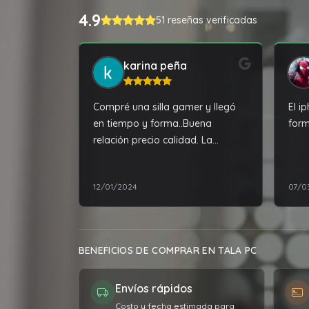
4.9
51 reseñas verificadas
karina peña
Compré una silla gamer y llegó
El i
en tiempo y forma..Buena
form
relación precio calidad. La
atención excelente Recomiendo!!
12/01/2024
07/0
BENEFICIOS DE COMPRAR EN TALA PC
Envíos rápidos
Costo y fecha estimada para