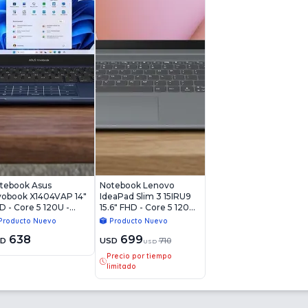
tebook Asus
Notebook Lenovo
vobook X1404VAP 14"
IdeaPad Slim 3 15IRU9
D - Core 5 120U -
15.6" FHD - Core 5 120U -
B - 256GB - Win11
8GB - 256GB - Win11
Producto Nuevo
Producto Nuevo
638
699
SD
USD
710
USD
Precio por tiempo
limitado