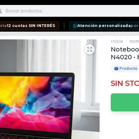
scar productos
tas SIN INTERÉS
Atención personalizada
por WhatsAp
Inicio
Not
/
Notebook
N4020 - 
Producto
SIN ST