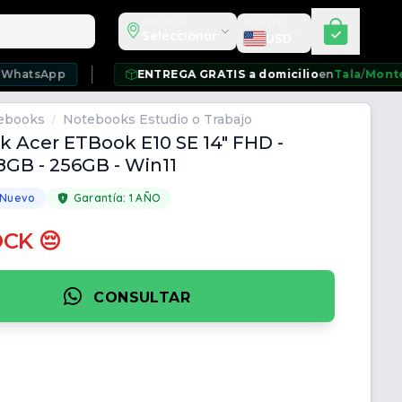
Seleccionar moneda
ENVIAR A
MONEDA
Seleccionar
USD
p
ENTREGA GRATIS a domicilio
en
Tala
/
Montevideo
/
Ci
ebooks
Notebooks Estudio o Trabajo
/
 Acer ETBook E10 SE 14" FHD -
8GB - 256GB - Win11
 Nuevo
Garantía:
1 AÑO
OCK 😔
CONSULTAR