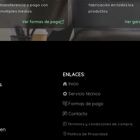
transferencia o pago con
fabricación en todos los
múltiples medios.
productos.
Ver formas de pago
Ver gar
ENLACES:
a
Inicio
s
.
Servicio técnico
Formas de pago
Contacto
Términos y condiciones de compra
en
Política de Privacidad