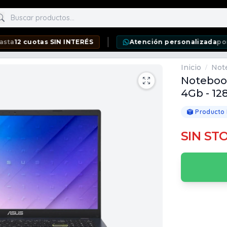
scar productos
otas SIN INTERÉS
Atención personalizada
por WhatsA
Inicio
Not
/
Notebook
4Gb - 12
Producto
SIN ST