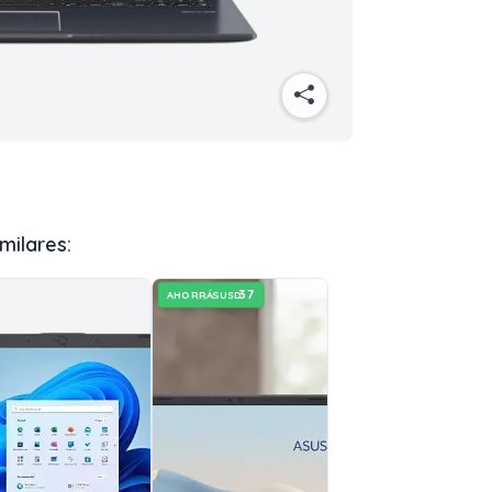
milares:
37
AHORRÁS
USD