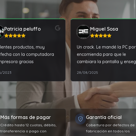
Patricia peluffo
Miguel Sosa
lentes productos, muy
Un crack. Le mandé la PC por
sfecha con la computadora
encomienda para que le
mpresora gracias
cambiara la pantalla y ense
me la arregló. Todo rápido,
6/2023
28/08/2025
seguro y sin complicaciones.
100% recomendable
Más formas de pagar
Garantía oficial
Crédito hasta 12 cuotas, débito,
Cobertura por defectos de
transferencia o pago con
fabricación en todos los