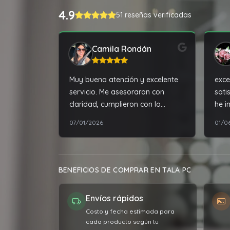
4.9
51 reseñas verificadas
Camila Rondán
Muy buena atención y excelente
exce
servicio. Me asesoraron con
sati
claridad, cumplieron con lo
he i
acordado y la experiencia de
07/01/2026
01/0
compra fue muy satisfactoria.
Totalmente recomendable.
BENEFICIOS DE COMPRAR EN TALA PC
Envíos rápidos
Costo y fecha estimada para
cada producto según tu