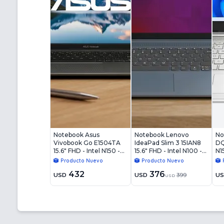
Notebook Asus
Notebook Lenovo
No
Vivobook Go E1504TA
IdeaPad Slim 3 15IAN8
DQ
15.6" FHD - Intel N150 -
15.6" FHD - Intel N100 -
N1
8GB - 128GB - Win11
4GB - 128GB - Win11
Wi
Producto Nuevo
Producto Nuevo
432
376
USD
USD
399
U
USD