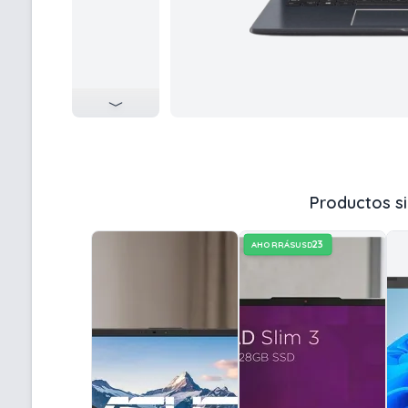
Productos si
23
AHORRÁS
USD