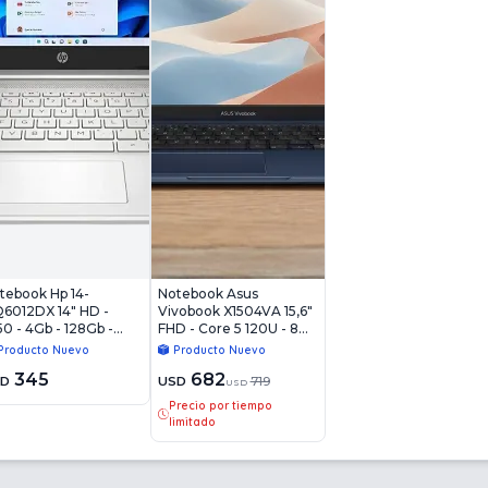
tebook Hp 14-
Notebook Asus
6012DX 14" HD -
Vivobook X1504VA 15,6"
50 - 4Gb - 128Gb -
FHD - Core 5 120U - 8Gb
n11
- 512Gb - Win11
Producto Nuevo
Producto Nuevo
345
682
SD
USD
719
USD
Precio por tiempo
limitado