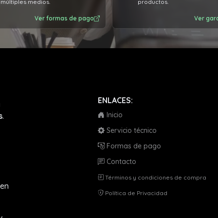
múltiples medios.
productos.
Ver formas de pago
Ver gar
ENLACES:
a
Inicio
s
.
Servicio técnico
Formas de pago
Contacto
Términos y condiciones de compra
en
Política de Privacidad