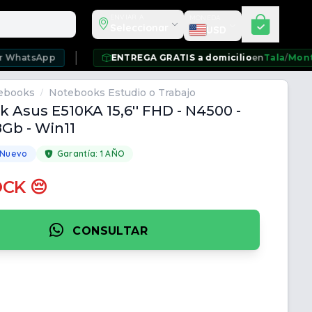
Seleccionar moneda
ENVIAR A
MONEDA
Seleccionar
USD
pp
ENTREGA GRATIS a domicilio
en
Tala
/
Montevideo
/
C
ebooks
Notebooks Estudio o Trabajo
/
 Asus E510KA 15,6'' FHD - N4500 -
8Gb - Win11
 Nuevo
Garantía:
1 AÑO
OCK 😔
CONSULTAR