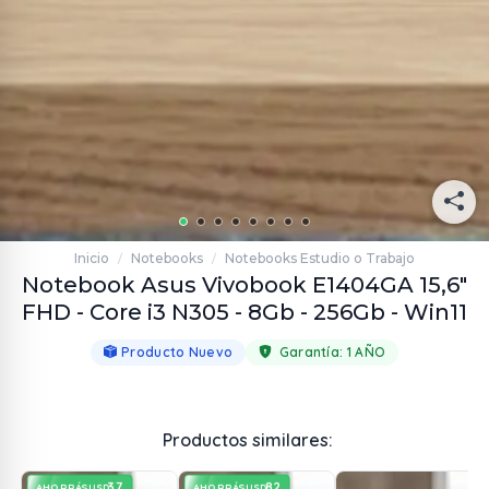
Inicio
Notebooks
Notebooks Estudio o Trabajo
/
/
Notebook Asus Vivobook E1404GA 15,6"
FHD - Core i3 N305 - 8Gb - 256Gb - Win11
Producto Nuevo
Garantía:
1 AÑO
Productos similares:
37
82
AHORRÁS
AHORRÁS
USD
USD