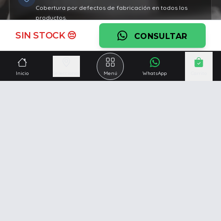
Cobertura por defectos de fabricación en todos los
productos.
SIN STOCK 😔
Ver garantía
CONSULTAR
¿Necesitás una mano?
Inicio
Seleccionar
Menú
WhatsApp
Carrito
Ascesoramiento personalizado, servicio técnico y
respaldo post venta.
Ver servicios
Somos una empresa especializada en la
reparación y
venta de Pc y Notebooks
.
Además contamos con amplio catálogo online donde