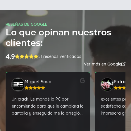
RESEÑAS DE GOOGLE
Lo que opinan nuestros
clientes:
4.9
51 reseñas verificadas
Ver más en Google
Miguel Sosa
Patrici
Un crack. Le mandé la PC por
excelentes pro
encomienda para que le cambiara la
satisfecha con
pantalla y enseguida me la arregló.
impresora grac
Todo rápido, seguro y sin
complicaciones. 100% recomendable