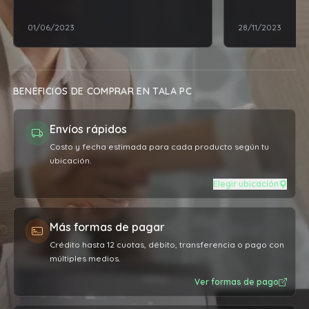
mejor, por poc
01/06/2023
28/11/2023
cuanto al prod
expectativas.
BENEFICIOS DE COMPRAR EN TALA PC
Envíos rápidos
Costo y fecha estimada para cada producto según tu
ubicación.
Elegir ubicación
Más formas de pagar
Crédito hasta 12 cuotas, débito, transferencia o pago con
múltiples medios.
Ver formas de pago