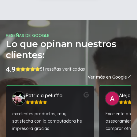
RESEÑAS DE GOOGLE
Lo que opinan nuestros
clientes:
4.9
51 reseñas verificadas
Ver más en Google
Patricia peluffo
Alejand
excelentes productos, muy
Excelente atenc
satisfecha con la computadora he
asesoramiento
impresora gracias
comprar otro ce
recomendacion