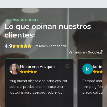
RESEÑAS DE GOOGLE
Lo que opinan nuestros
clientes:
4.9
51 reseñas verificadas
Ver más en Google
Macarena Vazquez
karina 
Muy buena disposición para explicar
Compré una sill
sobre el producto en mi caso una
tiempo y forma
laptop y para asesorar sobre la
precio calidad.
misma
Recomiendo!!