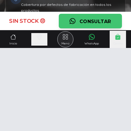
Cobertura por defectos de fabricación en todos los
productos.
SIN STOCK 😔
Ver garantía
CONSULTAR
¿Necesitás una mano?
Inicio
Seleccionar
Menú
WhatsApp
Carrito
Ascesoramiento personalizado, servicio técnico y
respaldo post venta.
Ver servicios
Somos una empresa especializada en la
reparación y
venta de Pc y Notebooks
.
Además contamos con amplio catálogo online donde