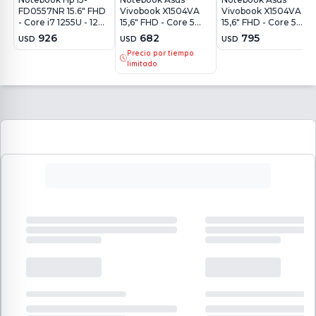
FD0557NR 15.6" FHD
Vivobook X1504VA
Vivobook X1504VA
- Core i7 1255U - 12Gb
15,6" FHD - Core 5
15,6" FHD - Core 5
- 512Gb - Win11
120U - 8Gb - 512Gb -
120U - 16Gb - 512Gb -
926
682
795
USD
USD
USD
Win11
Win11
Precio por tiempo
limitado