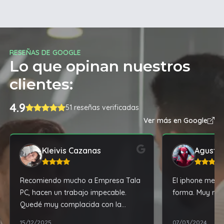
RESEÑAS DE GOOGLE
Lo que opinan nuestros
clientes:
4.9
51 reseñas verificadas
Ver más en Google
Kleivis Cazanas
Agustín
Recomiendo mucho a Empresa Tala
El iphone me ll
PC, hacen un trabajo impecable.
forma. Muy re
Quedé muy complacida con la
reparación de mi laptop.
15/12/2025
07/03/2024