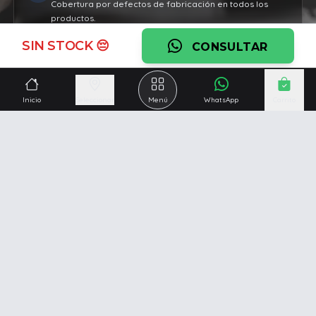
Cobertura por defectos de fabricación en todos los
productos.
Ver garantía
SIN STOCK 😔
CONSULTAR
¿Necesitás una mano?
Inicio
Seleccionar
Menú
WhatsApp
Carrito
Ascesoramiento personalizado, servicio técnico y
respaldo post venta.
Ver servicios
Somos una empresa especializada en la
reparación y
venta de Pc y Notebooks
.
Además contamos con amplio catálogo online donde