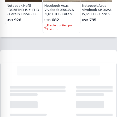
Notebook Hp 15-
Notebook Asus
Notebook Asus
FD0557NR 15.6" FHD
Vivobook X1504VA
Vivobook X1504VA
- Core i7 1255U - 12Gb
15,6" FHD - Core 5
15,6" FHD - Core 5
- 512Gb - Win11
120U - 8Gb - 512Gb -
120U - 16Gb - 512Gb -
926
682
795
USD
USD
USD
Win11
Win11
Precio por tiempo
limitado