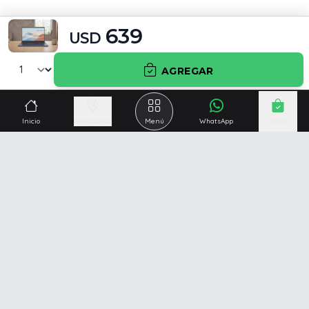
639
USD
AGREGAR
Preguntas frecuentes
Inicio
Seleccionar
Menú
WhatsApp
Carrito
¿La notebook Asus Vivobook X1504VA viene con
Windows instalado?
¿La Asus Vivobook X1504VA Core i3 con 8 GB de
RAM sirve para estudiar y usar Office?
¿La notebook Asus Vivobook X1504VA tiene
teclado en español y teclado numérico?