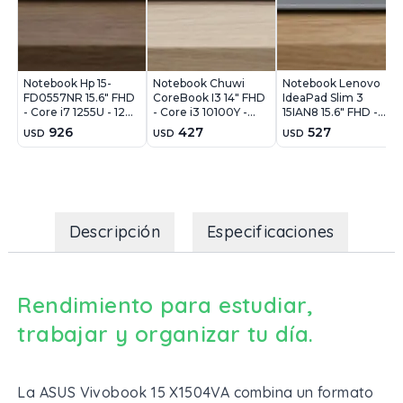
Notebook Hp 15-
Notebook Chuwi
Notebook Lenovo
FD0557NR 15.6" FHD
CoreBook I3 14" FHD
IdeaPad Slim 3
- Core i7 1255U - 12Gb
- Core i3 10100Y -
15IAN8 15.6" FHD -
- 512Gb - Win11
8GB - 256GB - Win11
Core i3 N305 - 8Gb -
926
427
527
USD
USD
USD
128Gb - Win11
Descripción
Especificaciones
Rendimiento para estudiar,
trabajar y organizar tu día.
La ASUS Vivobook 15 X1504VA combina un formato