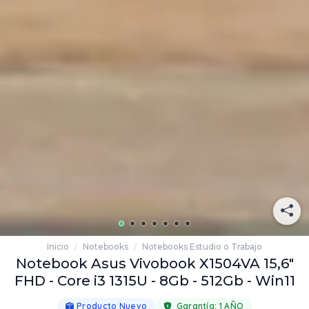
Inicio
Notebooks
Notebooks Estudio o Trabajo
/
/
Notebook Asus Vivobook X1504VA 15,6"
FHD - Core i3 1315U - 8Gb - 512Gb - Win11
Producto Nuevo
Garantía:
1 AÑO