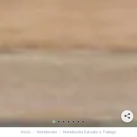
Inicio
Notebooks
Notebooks Estudio o Trabajo
/
/