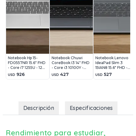
Notebook Hp 15-
Notebook Chuwi
Notebook Lenovo
FD0557NR 15.6" FHD
CoreBook I3 14" FHD
IdeaPad Slim 3
- Core i7 1255U - 12Gb
- Core i3 10100Y -
15IAN8 15.6" FHD -
- 512Gb - Win11
8GB - 256GB - Win11
Core i3 N305 - 8Gb -
926
427
527
USD
USD
USD
128Gb - Win11
Descripción
Especificaciones
Rendimiento para estudiar,