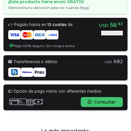
¡Este producto tiene envío GRATIS!
Selecciona tu ubicación para ver cuándo llega.
56
83
👉 Pagalo hasta en
12 cuotas
de:
USD
Ver cuotas
Pago 100% seguro. Sin cargos extra.
682
🏦 Transferencia o débito:
USD
💵 Opción de pago mixto con diferentes medios.
Consultar
Lo más importante: