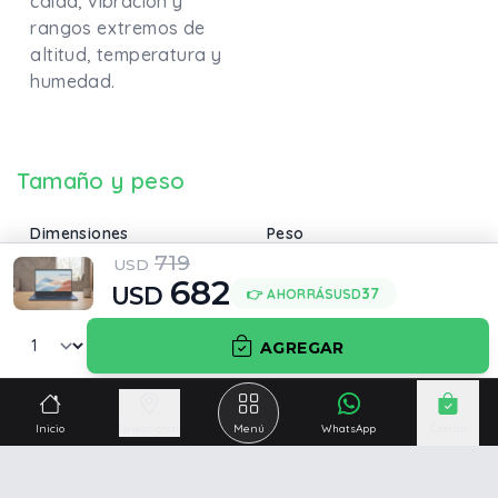
caída, vibración y
rangos extremos de
altitud, temperatura y
humedad.
Tamaño y peso
Dimensiones
Peso
719
35.97 x 23.25 x 1.79 cm
1.70 Kg
USD
682
USD
37
👉 AHORRÁS
USD
AGREGAR
Inicio
Seleccionar
Menú
WhatsApp
Carrito