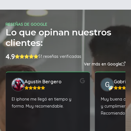
RESEÑAS DE GOOGLE
Lo que opinan nuestros
clientes:
4.9
51 reseñas verificadas
Ver más en Google
Agustín Bergero
Gabrie
El iphone me llegó en tiempo y
Muy buena aten
forma. Muy recomendable.
y cumplimiento
Recomiendo