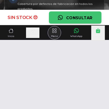
Cobertura por defectos de fabricación en todos los
productos.
SIN STOCK 😔
Ver garantía
CONSULTAR
¿Necesitás una mano?
Inicio
Seleccionar
Menú
WhatsApp
Carrito
Ascesoramiento personalizado, servicio técnico y
respaldo post venta.
Ver servicios
Somos una empresa especializada en la
reparación y
venta de Pc y Notebooks
.
Además contamos con amplio catálogo online donde