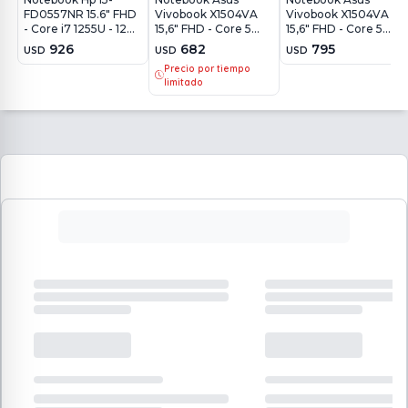
FD0557NR 15.6" FHD
Vivobook X1504VA
Vivobook X1504VA
- Core i7 1255U - 12Gb
15,6" FHD - Core 5
15,6" FHD - Core 5
- 512Gb - Win11
120U - 8Gb - 512Gb -
120U - 16Gb - 512Gb -
926
682
795
USD
USD
USD
Win11
Win11
Precio por tiempo
limitado