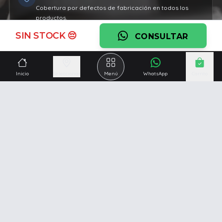
Cobertura por defectos de fabricación en todos los
productos.
SIN STOCK 😔
Ver garantía
CONSULTAR
¿Necesitás una mano?
Inicio
Seleccionar
Menú
WhatsApp
Carrito
Ascesoramiento personalizado, servicio técnico y
respaldo post venta.
Ver servicios
Somos una empresa especializada en la
reparación y
venta de Pc y Notebooks
.
Además contamos con amplio catálogo online donde