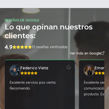
RESEÑAS DE GOOGLE
Lo que opinan nuestros
clientes:
4.9
51 reseñas verificadas
Ver más en Google
Federico Vieta
Emanue
Excelente servicio pos venta.
Excelente servic
Recomiendo.
comunicación y
producto. Excel
calidad.