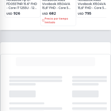
FD0557NR 15.6" FHD
Vivobook X1504VA
Vivobook X1504VA
- Core i7 1255U - 12Gb
15,6" FHD - Core 5
15,6" FHD - Core 5
- 512Gb - Win11
120U - 8Gb - 512Gb -
120U - 16Gb - 512Gb -
926
682
795
USD
USD
USD
Win11
Win11
Precio por tiempo
limitado