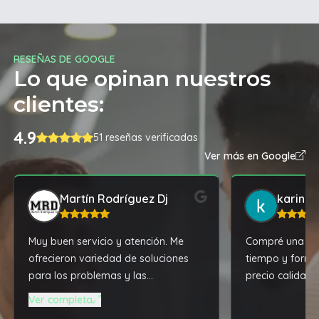
RESEÑAS DE GOOGLE
Lo que opinan nuestros
clientes:
4.9
51 reseñas verificadas
Ver más en Google
Martín Rodríguez Dj
karina 
Muy buen servicio y atención. Me
Compré una sill
ofrecieron variedad de soluciones
tiempo y forma
para los problemas y las
precio calidad.
actualizaciones que necesitaba mi
Recomiendo!!
Ver completa
notebook, todo acorde a mis altas