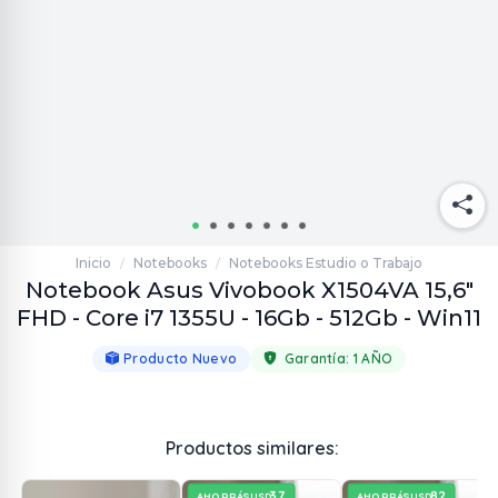
Inicio
Notebooks
Notebooks Estudio o Trabajo
/
/
Notebook Asus Vivobook X1504VA 15,6"
FHD - Core i7 1355U - 16Gb - 512Gb - Win11
Producto Nuevo
Garantía:
1 AÑO
Productos similares:
37
82
AHORRÁS
AHORRÁS
USD
USD