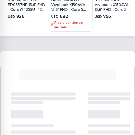
FD0557NR 15.6" FHD
Vivobook X1504VA
Vivobook X1504VA
- Core i7 1255U - 12Gb
15,6" FHD - Core 5
15,6" FHD - Core 5
- 512Gb - Win11
120U - 8Gb - 512Gb -
120U - 16Gb - 512Gb -
926
682
795
USD
USD
USD
Win11
Win11
Precio por tiempo
limitado