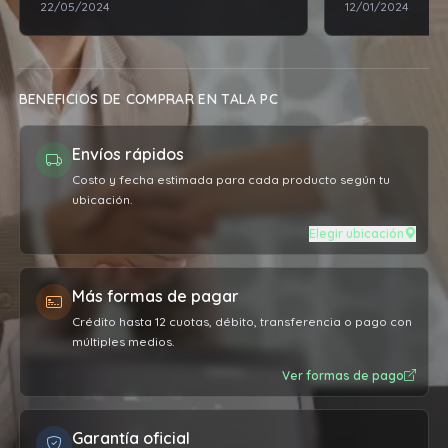
22/05/2024
12/01/2024
exigencias profesionales. Excelente
relación de productos / mano de
obra vs el precio pagado por el
servicio. Sumamente conforme, la
BENEFICIOS DE COMPRAR EN TALA PC
máquina vuela más que nunca. Muy
agradecido 👏🏼
Envíos rápidos
Costo y fecha estimada para cada producto según tu
ubicación.
Elegir ubicación
Más formas de pagar
Crédito hasta 12 cuotas, débito, transferencia o pago con
múltiples medios.
Ver formas de pago
Garantía oficial