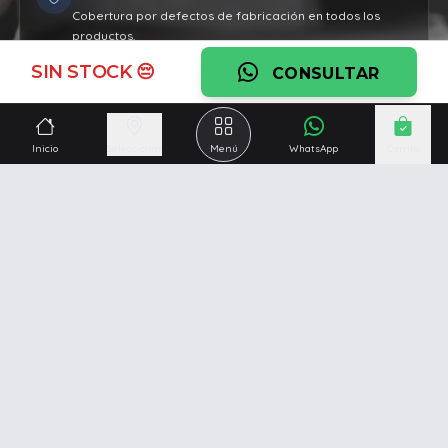
Cobertura por defectos de fabricación en todos los
productos.
SIN STOCK 😔
Ver garantía
CONSULTAR
¿Necesitás una mano?
Inicio
Seleccionar
Menú
WhatsApp
Carrito
Ascesoramiento personalizado, servicio técnico y
respaldo post venta.
Ver servicios
Somos una empresa especializada en la
reparación y
venta de Pc y Notebooks
.
Además contamos con amplio catálogo online donde