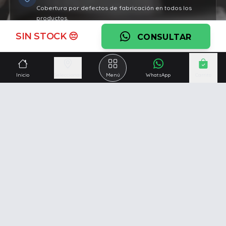
Cobertura por defectos de fabricación en todos los
productos.
SIN STOCK 😔
Ver garantía
CONSULTAR
¿Necesitás una mano?
Inicio
Seleccionar
Menú
WhatsApp
Carrito
Ascesoramiento personalizado, servicio técnico y
respaldo post venta.
Ver servicios
Somos una empresa especializada en la
reparación y
venta de Pc y Notebooks
.
Además contamos con amplio catálogo online donde