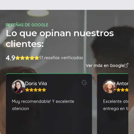
RESEÑAS DE GOOGLE
Lo que opinan nuestros
clientes:
4.9
51 reseñas verificadas
Ver más en Google
Doris Vila
Antonel
Muy recomendable! Y excelente
Excelente atenci
atencion
entrega en tie