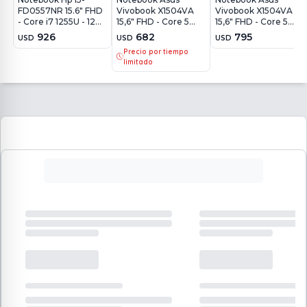
FD0557NR 15.6" FHD
Vivobook X1504VA
Vivobook X1504VA
- Core i7 1255U - 12Gb
15,6" FHD - Core 5
15,6" FHD - Core 5
- 512Gb - Win11
120U - 8Gb - 512Gb -
120U - 16Gb - 512Gb -
926
682
795
USD
USD
USD
Win11
Win11
Precio por tiempo
limitado