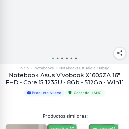
Inicio
Notebooks
Notebooks Estudio o Trabajo
/
/
Notebook Asus Vivobook X1605ZA 16"
FHD - Core i5 1235U - 8Gb - 512Gb - Win11
Producto Nuevo
Garantía:
1 AÑO
Productos similares:
37
82
AHORRÁS
AHORRÁS
USD
USD