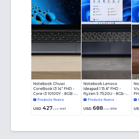
Notebook Chuwi
Notebook Lenovo
No
CoreBook I3 14" FHD -
Ideapad 1 15.6" FHD -
Vi
Core i3 10100Y - 8GB -
Ryzen 5 7520U - 8Gb -
FH
256GB - Win11
256Gb - Win11
8G
Producto Nuevo
Producto Nuevo
427
688
USD
441
USD
694
U
USD
USD