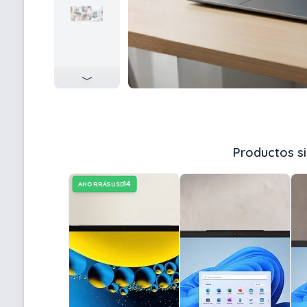
Productos si
14
AHORRÁS
USD