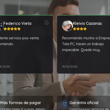
Federico Vieta
Kleivis Cazanas
lente servicio pos venta.
Recomiendo mucho a Empre
omiendo.
Tala PC, hacen un trabajo
impecable. Quedé muy
complacida con la reparació
mi laptop.
3/2026
15/12/2025
Más formas de pagar
Garantía oficial
Crédito hasta 12 cuotas, débito,
Cobertura por defectos de