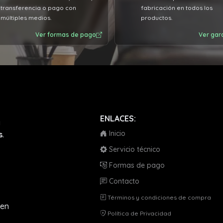
transferencia o pago con
fabricación en todos los
múltiples medios.
productos.
Ver formas de pago
Ver gar
ENLACES:
a
Inicio
s
.
Servicio técnico
Formas de pago
Contacto
Términos y condiciones de compra
en
Política de Privacidad