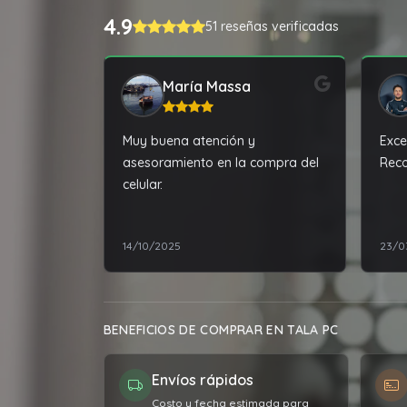
4.9
51 reseñas verificadas
María Massa
Muy buena atención y
Exce
asesoramiento en la compra del
Rec
celular.
14/10/2025
23/0
BENEFICIOS DE COMPRAR EN TALA PC
Envíos rápidos
Costo y fecha estimada para