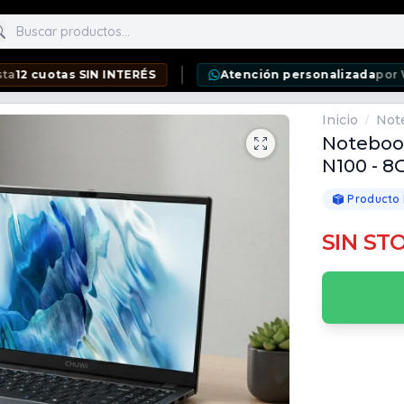
scar productos
tas SIN INTERÉS
Atención personalizada
por WhatsAp
Inicio
Not
/
Notebook
N100 - 8
Producto
SIN ST