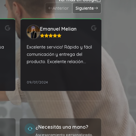
Anterior
Siguiente
Emanuel Melian
kar
sa
Excelente servicio! Rápido y fácil
Compré una 
comunicación y entrega del
en tiempo 
producto. Excelente relación
relación pr
n de
precio calidad.
atención e
09/07/2024
12/01/2024
¿Necesitás una mano?
Ascesoramiento personalizado,