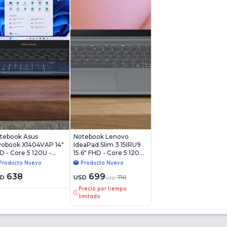
tebook Asus
Notebook Lenovo
vobook X1404VAP 14"
IdeaPad Slim 3 15IRU9
D - Core 5 120U -
15.6" FHD - Core 5 120U -
B - 256GB - Win11
8GB - 256GB - Win11
Producto Nuevo
Producto Nuevo
638
699
SD
USD
710
USD
Precio por tiempo
limitado