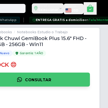
Seleccionar moneda
ENVIAR A
MONEDA
Seleccionar
USD
p
ENTREGA GRATIS a domicilio
en
Tala
/
Montevideo
/
Ci
ebooks
Notebooks Estudio o Trabajo
/
 Chuwi GemiBook Plus 15.6" FHD -
GB - 256GB - Win11
 Nuevo
Garantía:
1 AÑO
OCK 😔
CONSULTAR