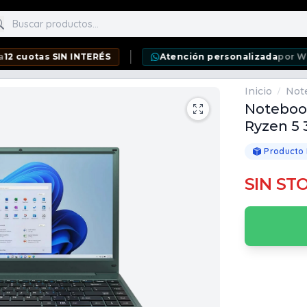
scar productos
as SIN INTERÉS
Atención personalizada
por WhatsApp
Inicio
Not
/
Notebook
Ryzen 5 
Producto
SIN ST