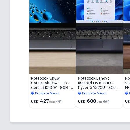
Notebook Chuwi
Notebook Lenovo
No
CoreBook I3 14" FHD -
Ideapad 1 15.6" FHD -
Vi
Core i3 10100Y - 8GB -
Ryzen 5 7520U - 8Gb -
FH
256GB - Win11
256Gb - Win11
8G
Producto Nuevo
Producto Nuevo
427
688
USD
441
USD
694
U
USD
USD