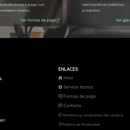
transferencia o pago con
fabricación en todos los
múltiples medios.
productos.
Ver formas de pago
Ver gar
ENLACES:
a
Inicio
s
.
Servicio técnico
Formas de pago
Contacto
Términos y condiciones de compra
en
Política de Privacidad