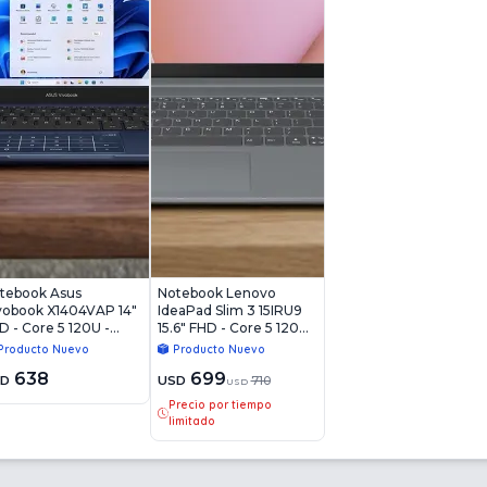
tebook Asus
Notebook Lenovo
vobook X1404VAP 14"
IdeaPad Slim 3 15IRU9
D - Core 5 120U -
15.6" FHD - Core 5 120U -
B - 256GB - Win11
8GB - 256GB - Win11
Producto Nuevo
Producto Nuevo
638
699
SD
USD
710
USD
Precio por tiempo
limitado