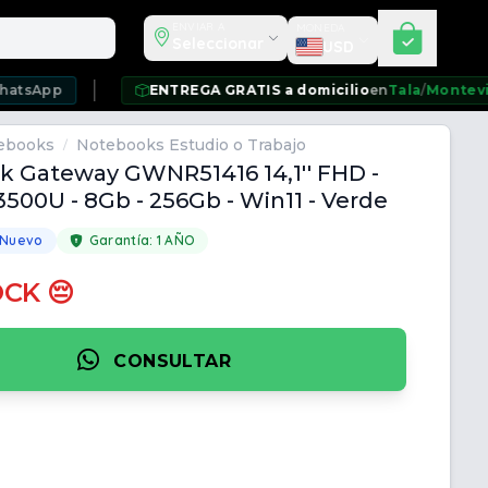
Seleccionar moneda
ENVIAR A
MONEDA
Seleccionar
USD
ENTREGA GRATIS a domicilio
en
Tala
/
Montevideo
/
Ciu
ebooks
Notebooks Estudio o Trabajo
/
 Gateway GWNR51416 14,1'' FHD -
3500U - 8Gb - 256Gb - Win11 - Verde
 Nuevo
Garantía:
1 AÑO
OCK 😔
CONSULTAR