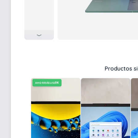
Productos si
14
AHORRÁS
USD