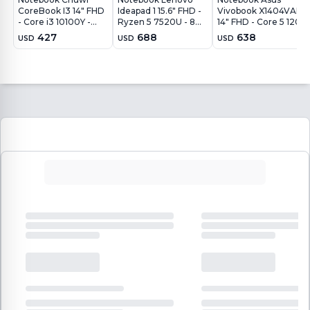
CoreBook I3 14" FHD
Ideapad 1 15.6" FHD -
Vivobook X1404VAP
- Core i3 10100Y -
Ryzen 5 7520U - 8Gb
14" FHD - Core 5 120U
8GB - 256GB - Win11
- 256Gb - Win11
- 8GB - 256GB -
427
688
638
USD
USD
USD
Win11