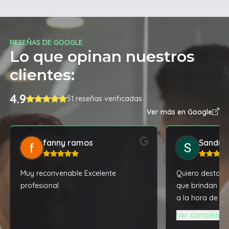
RESEÑAS DE GOOGLE
Lo que opinan nuestros
clientes:
4.9
51 reseñas verificadas
Ver más en Google
fanny ramos
Sandra
Muy reconvenable Excelente
Quiero destacar
profesional
que brindan y l
a la hora de c
una notebook A
Ver completa
tremenda máqu