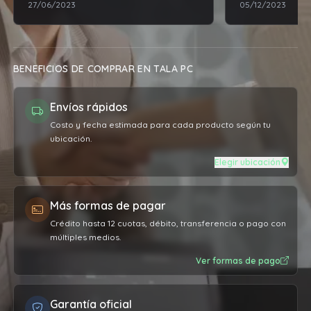
27/06/2023
05/12/2023
esperaba. Una v
depósito ya me 
estar la compr
retirar y no hu
BENEFICIOS DE COMPRAR EN TALA PC
inconveniente, 
como me lo dij
Envíos rápidos
contenta con l
atención que br
Costo y fecha estimada para cada producto según tu
ubicación.
recomiendo al
Elegir ubicación
Más formas de pagar
Crédito hasta 12 cuotas, débito, transferencia o pago con
múltiples medios.
Ver formas de pago
Garantía oficial