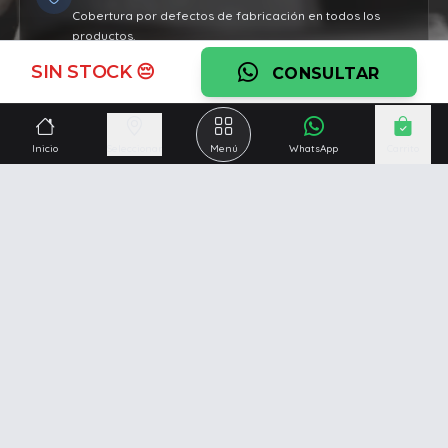
Cobertura por defectos de fabricación en todos los
productos.
SIN STOCK 😔
Ver garantía
CONSULTAR
¿Necesitás una mano?
Inicio
Seleccionar
Menú
WhatsApp
Carrito
Ascesoramiento personalizado, servicio técnico y
respaldo post venta.
Ver servicios
Somos una empresa especializada en la
reparación y
venta de Pc y Notebooks
.
Además contamos con amplio catálogo online donde