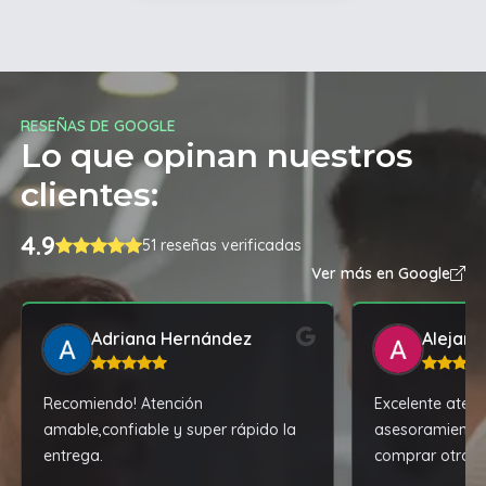
RESEÑAS DE GOOGLE
Lo que opinan nuestros
clientes:
4.9
51 reseñas verificadas
Ver más en Google
Adriana Hernández
Alejand
Recomiendo! Atención
Excelente atenc
amable,confiable y super rápido la
asesoramiento
entrega.
comprar otro ce
recomendacion