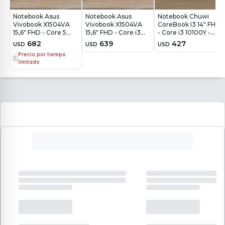
Notebook Asus
Notebook Asus
Notebook Chuwi
Vivobook X1504VA
Vivobook X1504VA
CoreBook I3 14" FHD
15,6" FHD - Core 5
15,6" FHD - Core i3
- Core i3 10100Y -
120U - 8Gb - 512Gb -
1315U - 8Gb - 512Gb -
8GB - 256GB - Win11
682
639
427
USD
USD
USD
Win11
Win11
Precio por tiempo
limitado