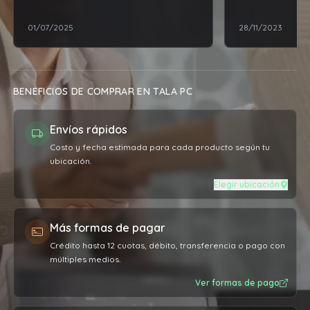
mejor, por poc
01/07/2025
28/11/2023
cuanto al prod
expectativas.
BENEFICIOS DE COMPRAR EN TALA PC
Envíos rápidos
Costo y fecha estimada para cada producto según tu
ubicación.
Elegir ubicación
Más formas de pagar
Crédito hasta 12 cuotas, débito, transferencia o pago con
múltiples medios.
Ver formas de pago