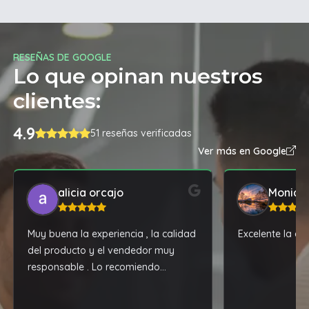
RESEÑAS DE GOOGLE
Lo que opinan nuestros
clientes:
4.9
51 reseñas verificadas
Ver más en Google
alicia orcajo
Monica
Muy buena la experiencia , la calidad
Excelente la ate
del producto y el vendedor muy
responsable . Lo recomiendo
muchas gracias..