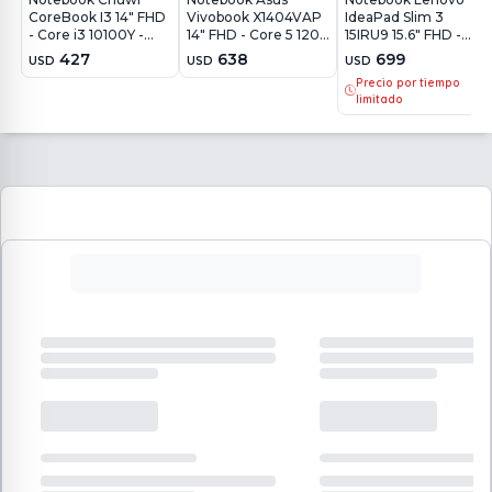
CoreBook I3 14" FHD
Vivobook X1404VAP
IdeaPad Slim 3
- Core i3 10100Y -
14" FHD - Core 5 120U
15IRU9 15.6" FHD -
8GB - 256GB - Win11
- 8GB - 256GB -
Core 5 120U - 8GB -
427
638
699
USD
USD
USD
Win11
256GB - Win11
Precio por tiempo
limitado