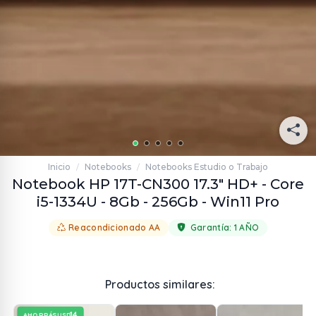
Inicio
Notebooks
Notebooks Estudio o Trabajo
/
/
Notebook HP 17T-CN300 17.3" HD+ - Core
i5-1334U - 8Gb - 256Gb - Win11 Pro
Reacondicionado AA
Garantía:
1 AÑO
Productos similares:
14
AHORRÁS
USD