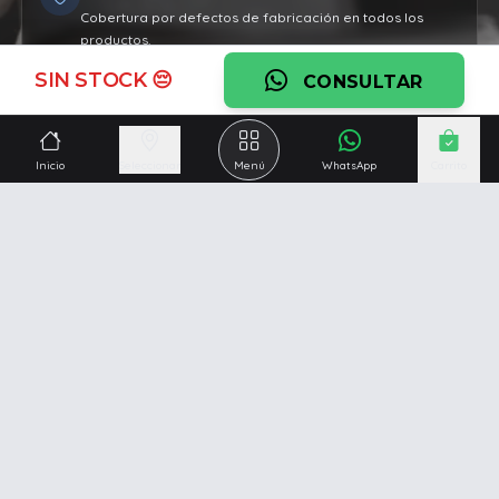
Cobertura por defectos de fabricación en todos los
productos.
SIN STOCK 😔
Ver garantía
CONSULTAR
¿Necesitás una mano?
Inicio
Seleccionar
Menú
WhatsApp
Carrito
Ascesoramiento personalizado, servicio técnico y
respaldo post venta.
Ver servicios
Somos una empresa especializada en la
reparación y
venta de Pc y Notebooks
.
Además contamos con amplio catálogo online donde