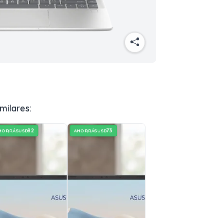
milares:
82
73
HORRÁS
AHORRÁS
USD
USD