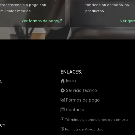
transferencia o pago con
fabricación en todos los
compra y con la atención qu
múltiples medios.
productos.
brindan por eso los recomie
al 100%
Ver formas de pago
Ver gar
ENLACES:
a
Inicio
s
.
Servicio técnico
Formas de pago
Contacto
Términos y condiciones de compra
en
Política de Privacidad