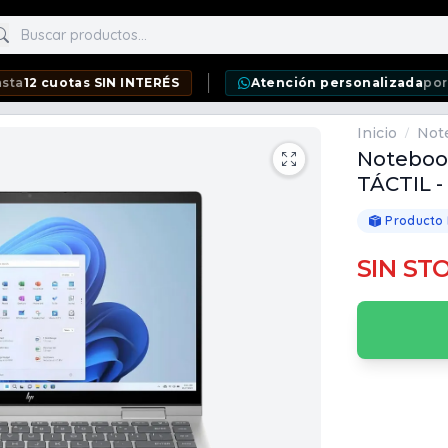
scar productos
otas SIN INTERÉS
Atención personalizada
por WhatsA
Inicio
Not
/
Notebook
TÁCTIL - 
Producto
SIN ST