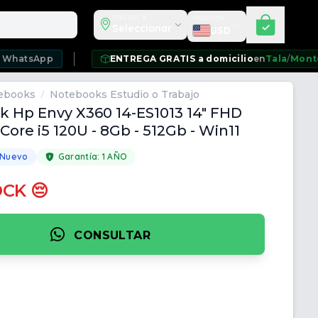
Seleccionar moneda
ENVIAR A
MONEDA
Seleccionar
USD
pp
ENTREGA GRATIS a domicilio
en
Tala
/
Montevideo
/
C
ebooks
Notebooks Estudio o Trabajo
/
 Hp Envy X360 14-ES1013 14" FHD
Core i5 120U - 8Gb - 512Gb - Win11
 Nuevo
Garantía:
1 AÑO
OCK 😔
CONSULTAR