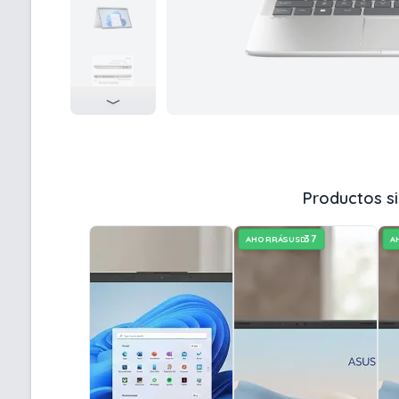
Productos si
37
AHORRÁS
A
USD