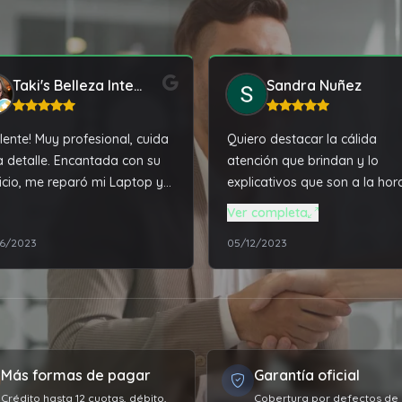
Taki's Belleza Integral
Sandra Nuñez
lente! Muy profesional, cuida
Quiero destacar la cálida
 detalle. Encantada con su
atención que brindan y lo
icio, me reparó mi Laptop y
explicativos que son a la hor
ejo impecable
contactarlos. Compre una
Ver completa
notebook Asus, que resulto
6/2023
05/12/2023
tremenda máquina, más de l
que esperaba. Una vez reali
el depósito ya me dijeron qu
iba a estar la compra en la
agencia para retirar y no hu
ningún inconveniente, todo f
Más formas de pagar
Garantía oficial
acorde a como me lo dijeron
Estoy muy contenta con la
Crédito hasta 12 cuotas, débito,
Cobertura por defectos de