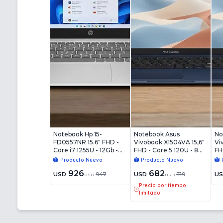
Notebook Hp 15-
Notebook Asus
No
FD0557NR 15.6" FHD -
Vivobook X1504VA 15,6"
Vi
Core i7 1255U - 12Gb -
FHD - Core 5 120U - 8Gb
FH
512Gb - Win11
- 512Gb - Win11
16
Producto Nuevo
Producto Nuevo
926
682
USD
947
USD
719
U
USD
USD
Precio por tiempo
limitado