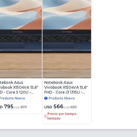
tebook Asus
Notebook Asus
vobook X1504VA 15,6"
Vivobook X1504VA 15,6"
D - Core 5 120U -
FHD - Core i3 1315U -
Gb - 512Gb - Win11
8Gb - 512Gb - Win11
Producto Nuevo
Producto Nuevo
795
566
SD
877
USD
639
USD
USD
Precio por tiempo
limitado