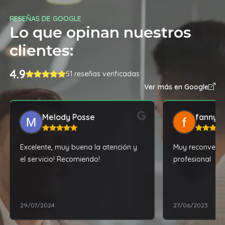
RESEÑAS DE GOOGLE
Lo que opinan nuestros
clientes:
4.9
51 reseñas verificadas
Ver más en Google
Melody Posse
fanny 
Excelente, muy buena la atención y
Muy reconvenab
el servicio! Recomiendo!
profesional
29/07/2024
27/06/2023