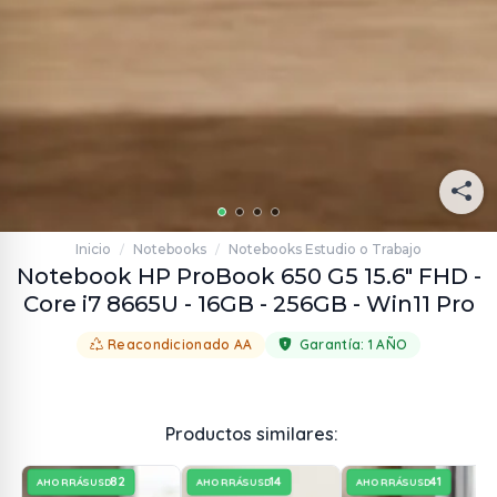
Inicio
Notebooks
Notebooks Estudio o Trabajo
/
/
Notebook HP ProBook 650 G5 15.6" FHD -
Core i7 8665U - 16GB - 256GB - Win11 Pro
Reacondicionado AA
Garantía:
1 AÑO
Productos similares:
82
14
41
AHORRÁS
AHORRÁS
AHORRÁS
USD
USD
USD