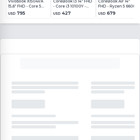
Vivobook X1504VA
CoreBook I3 14" FHD
CoreBook Air 14"
15,6" FHD - Core 5
- Core i3 10100Y -
FHD - Ryzen 5 6600H
120U - 16Gb - 512Gb -
8GB - 256GB - Win11
- 16GB - 512GB -
795
427
679
USD
USD
USD
Win11
Win11 Pro