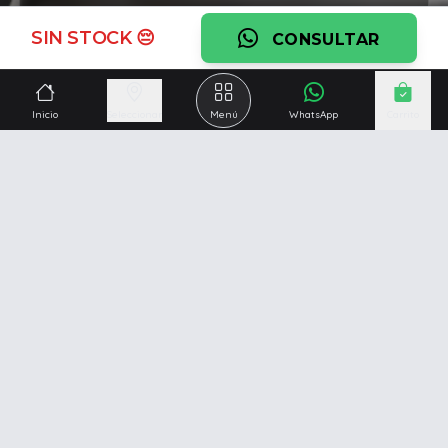
Ver garantía
SIN STOCK 😔
CONSULTAR
¿Necesitás una mano?
Ascesoramiento personalizado, servicio técnico y
Inicio
Seleccionar
Menú
WhatsApp
Carrito
respaldo post venta.
Ver servicios
Somos una empresa especializada en la
reparación y
venta de Pc y Notebooks
.
Además contamos con amplio catálogo online donde
también ofrecemos
celulares, impresoras, consolas
de videojuegos y mucho más...