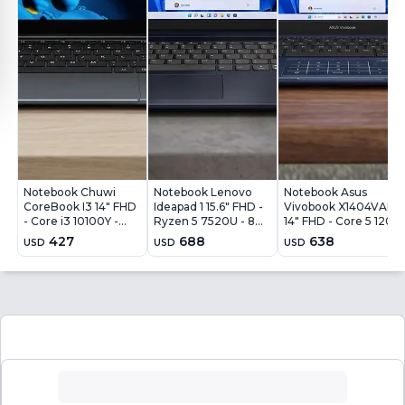
Notebook Chuwi
Notebook Lenovo
Notebook Asus
CoreBook I3 14" FHD
Ideapad 1 15.6" FHD -
Vivobook X1404VAP
- Core i3 10100Y -
Ryzen 5 7520U - 8Gb
14" FHD - Core 5 120U
8GB - 256GB - Win11
- 256Gb - Win11
- 8GB - 256GB -
427
688
638
USD
USD
USD
Win11