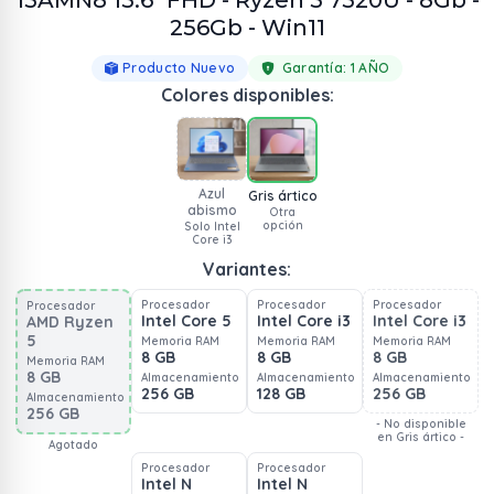
15AMN8 15.6" FHD - Ryzen 5 7520U - 8Gb -
256Gb - Win11
Producto Nuevo
Garantía:
1 AÑO
Colores disponibles:
Azul
Gris ártico
abismo
Otra
opción
Solo Intel
Core i3
Variantes:
Procesador
Procesador
Procesador
Procesador
Intel Core 5
Intel Core i3
Intel Core i3
AMD Ryzen
5
Memoria RAM
Memoria RAM
Memoria RAM
8 GB
8 GB
8 GB
Memoria RAM
8 GB
Almacenamiento
Almacenamiento
Almacenamiento
256 GB
128 GB
256 GB
Almacenamiento
256 GB
- No disponible
en Gris ártico -
Agotado
Procesador
Procesador
Intel N
Intel N