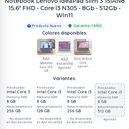
Notebook Lenovo IdeaPad Slim 3 15IAN8
15.6" FHD - Core i3 N305 - 8Gb - 512Gb -
Win11
Producto Nuevo
Garantía:
1 AÑO
Colores disponibles:
Azul
Gris ártico
Azul
abismo
Otra
escarcha
opción
Solo 256
Agotado
GB
Variantes:
Procesador
Procesador
Procesador
Procesador
Intel Core 5
Intel Core i3
Intel Core i3
Intel Core i3
Memoria RAM
Memoria RAM
Memoria RAM
Memoria RAM
8 GB
8 GB
8 GB
8 GB
Almacenamiento
Almacenamiento
Almacenamiento
Almacenamiento
256 GB
128 GB
256 GB
512 GB
- No disponible
- No disponible
- No disponible
Agotado
en Azul escarcha
en Azul escarcha
en Azul escarcha
-
-
-