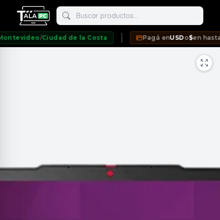
Buscar productos
evideo
/
Ciudad de la Costa
Pagá en
USD
o
$
en hasta
12 
neda