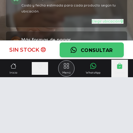
Costo y fecha estimada para cada producto según tu
ubicación.
Elegir ubicación
Más formas de pagar
Crédito hasta 12 cuotas, débito, transferencia o pago con
SIN STOCK 😔
CONSULTAR
múltiples medios.
Ver formas de pago
Inicio
Seleccionar
Menú
WhatsApp
Carrito
Garantía oficial
Cobertura por defectos de fabricación en todos los
productos.
Ver garantía
¿Necesitás una mano?
Ascesoramiento personalizado, servicio técnico y