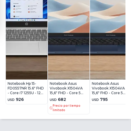
Notebook Hp 15-
Notebook Asus
Notebook Asus
FD0557NR 15.6" FHD
Vivobook X1504VA
Vivobook X1504VA
- Core i7 1255U - 12Gb
15,6" FHD - Core 5
15,6" FHD - Core 5
- 512Gb - Win11
120U - 8Gb - 512Gb -
120U - 16Gb - 512Gb -
926
682
795
USD
USD
USD
Win11
Win11
Precio por tiempo
limitado