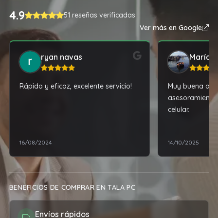
4.9
51 reseñas verificadas
Ver más en Google
ryan navas
María 
Rápido y eficaz, excelente servicio!
Muy buena aten
asesoramiento 
celular.
16/08/2024
14/10/2025
BENEFICIOS DE COMPRAR EN TALA PC
Envíos rápidos