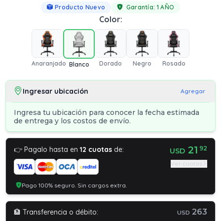
Producto Nuevo
Garantía:
1 AÑO
Color:
Anaranjado
Dorado
Negro
Rosado
Blanco
Ingresar ubicación
Agregar
Ingresa tu ubicación para conocer la fecha estimada
de entrega y los costos de envío.
21
92
👉 Pagalo hasta en
12 cuotas
de:
USD
Ver cuotas
Pago 100% seguro. Sin cargos extra.
263
🏦 Transferencia o débito:
USD