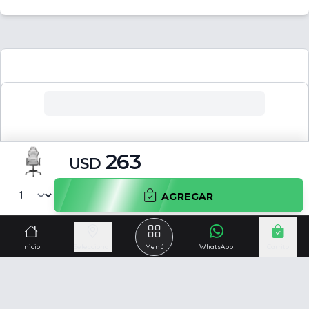
263
USD
AGREGAR
Inicio
Seleccionar
Menú
WhatsApp
Carrito