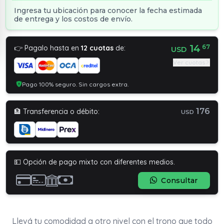
Ingresa tu ubicación para conocer la fecha estimada
de entrega y los costos de envío.
14
67
👉 Pagalo hasta en
12 cuotas
de:
USD
Ver cuotas
Pago 100% seguro. Sin cargos extra.
176
🏦 Transferencia o débito:
USD
💵 Opción de pago mixto con diferentes medios.
Consultar
Llevá tu comodidad a otro nivel con el trono que todo