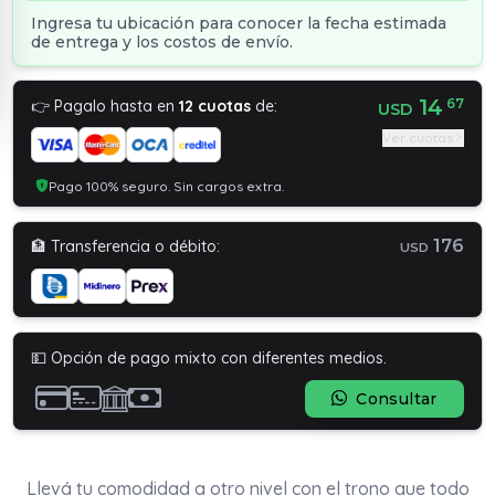
Ingresa tu ubicación para conocer la fecha estimada
de entrega y los costos de envío.
14
67
👉 Pagalo hasta en
12 cuotas
de:
USD
Ver cuotas
Pago 100% seguro. Sin cargos extra.
176
🏦 Transferencia o débito:
USD
💵 Opción de pago mixto con diferentes medios.
Consultar
Llevá tu comodidad a otro nivel con el trono que todo