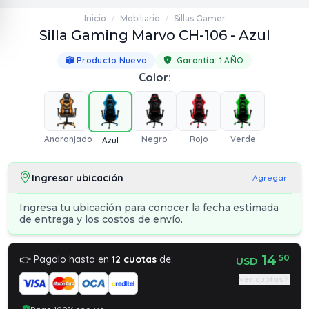
Inicio
Mobiliario
Sillas Gamer
/
/
Silla Gaming Marvo CH-106 - Azul
Producto Nuevo
Garantía:
1 AÑO
Color:
Anaranjado
Negro
Rojo
Verde
Azul
Ingresar ubicación
Agregar
Ingresa tu ubicación para conocer la fecha estimada
de entrega y los costos de envío.
14
50
👉 Pagalo hasta en
12 cuotas
de:
USD
Ver cuotas