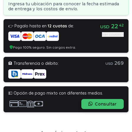
Ingresa tu ubicación para conocer la fecha estimada
de entrega y los costos de envío.
22
42
👉 Pagalo hasta en
12 cuotas
de:
USD
Ver cuotas
Pago 100% seguro. Sin cargos extra.
269
🏦 Transferencia o débito:
USD
💵 Opción de pago mixto con diferentes medios.
Consultar