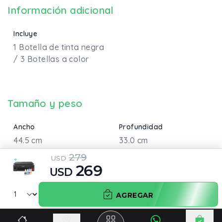
Información adicional
Incluye
1 Botella de tinta negra
/ 3 Botellas a color
Tamaño y peso
Ancho
Profundidad
44.5 cm
33.0 cm
279
USD
Alto
Peso
269
USD
16.3 cm
6.3 kg
AGREGAR