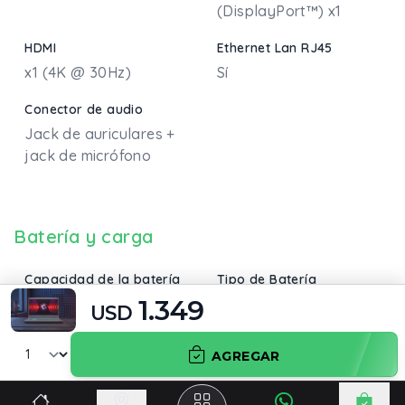
(DisplayPort™) x1
HDMI
Ethernet Lan RJ45
x1 (4K @ 30Hz)
Sí
Conector de audio
Jack de auriculares +
jack de micrófono
Batería y carga
Capacidad de la batería
Tipo de Batería
1.349
52,4 Wh
LI-PO 3 celdas
USD
AGREGAR
Información adicional