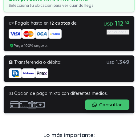
Selecciona tu ubicación para ver cuándo llega.
112
42
👉 Pagalo hasta en
12 cuotas
de:
USD
Ver cuotas
Pago 100% seguro.
1.349
🏦 Transferencia o débito:
USD
💵 Opción de pago mixto con diferentes medios.
Consultar
Lo más importante: