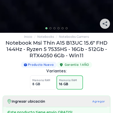
Inicio
Notebooks
Notebooks Gamers
/
/
Notebook Msi Thin A15 B13UC 15.6" FHD
144Hz - Ryzen 5 7535HS - 16Gb - 512Gb -
RTX4050 6Gb - Win11
Producto Nuevo
Garantía:
1 AÑO
Variantes:
Memoria RAM
Memoria RAM
8 GB
16 GB
Ingresar ubicación
Agregar
¡Este producto tiene envío GRATIS!