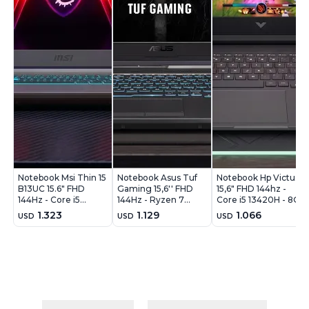
Notebook Msi Thin 15
Notebook Asus Tuf
Notebook Hp Victus
B13UC 15.6" FHD
Gaming 15,6'' FHD
15,6" FHD 144hz -
144Hz - Core i5
144Hz - Ryzen 7
Core i5 13420H - 8Gb
13420H - 16GB -
7445HS - 8Gb - 512Gb
- 512Gb - Rtx3050
1.323
1.129
1.066
USD
USD
USD
512GB - RTX4050
- RTX 3050 4Gb -
6Gb - Win11
6GB - Win11
Win11