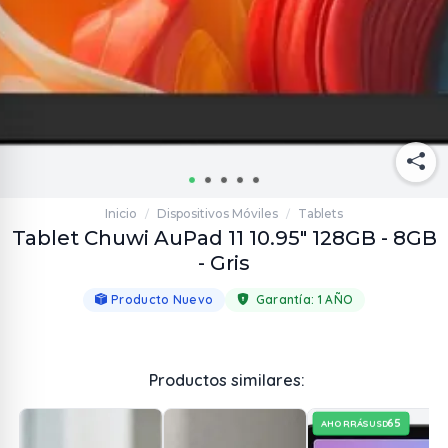
Inicio
Dispositivos Móviles
Tablets
/
/
Tablet Chuwi AuPad 11 10.95" 128GB - 8GB
- Gris
Producto Nuevo
Garantía:
1 AÑO
Productos similares:
65
AHORRÁS
USD