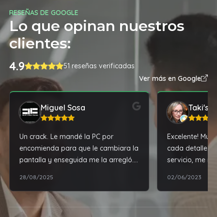
RESEÑAS DE GOOGLE
Lo que opinan nuestros
clientes:
4.9
51 reseñas verificadas
Ver más en Google
Miguel Sosa
Taki's B
Un crack. Le mandé la PC por
Excelente! Muy 
encomienda para que le cambiara la
cada detalle. 
pantalla y enseguida me la arregló.
servicio, me re
Todo rápido, seguro y sin
dejo impecable
28/08/2025
02/06/2023
complicaciones. 100% recomendable