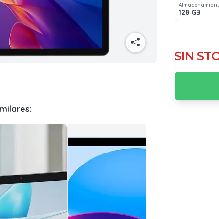
Almacenamien
128 GB
SIN ST
milares: