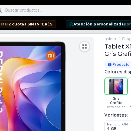
scar productos
tas SIN INTERÉS
Atención personalizada
por WhatsAp
Inicio
Disp
/
Tablet X
Gris Graf
Producto
Colores dis
Gris
Grafito
Otra opción
Variantes:
Memoria RAM
4 GB