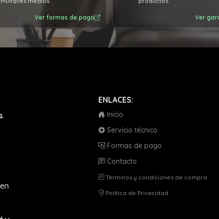
múltiples medios.
productos.
Ver formas de pago
Ver gar
ENLACES:
a
Inicio
s
.
Servicio técnico
Formas de pago
Contacto
Términos y condiciones de compra
en
Política de Privacidad