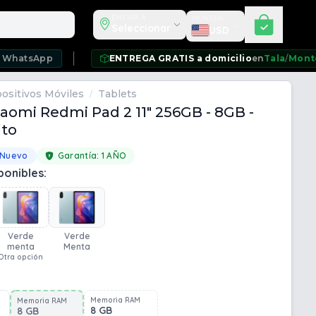
Seleccionar moneda
ENVIAR A
MONEDA
Seleccionar
USD
p
ENTREGA GRATIS a domicilio
en
Tala
/
Montevideo
/
Ci
ositivos Móviles
Tablets
/
iaomi Redmi Pad 2 11" 256GB - 8GB -
ito
 Nuevo
Garantía:
1 AÑO
ponibles:
Verde
Verde
menta
Menta
Otra opción
Memoria RAM
Memoria RAM
8 GB
8 GB