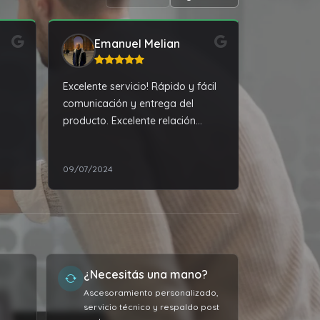
Emanuel Melian
Enz
Excelente servicio! Rápido y fácil
Muy recome
comunicación y entrega del
disposición
producto. Excelente relación
precio calidad.
09/07/2024
24/05/2025
¿Necesitás una mano?
Ascesoramiento personalizado,
servicio técnico y respaldo post