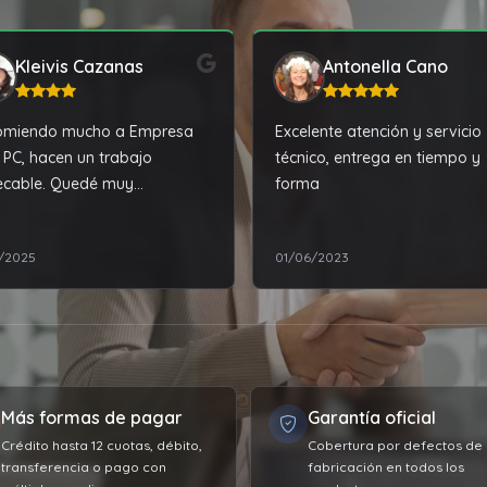
Kleivis Cazanas
Antonella Cano
omiendo mucho a Empresa
Excelente atención y servicio
 PC, hacen un trabajo
técnico, entrega en tiempo y
ecable. Quedé muy
forma
lacida con la reparación de
aptop.
2/2025
01/06/2023
Más formas de pagar
Garantía oficial
Crédito hasta 12 cuotas, débito,
Cobertura por defectos de
transferencia o pago con
fabricación en todos los