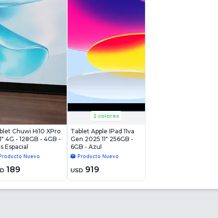
2 colores
blet Chuwi Hi10 XPro
Tablet Apple IPad 11va
.1" 4G - 128GB - 4GB -
Gen 2025 11" 256GB -
is Espacial
6GB - Azul
Producto Nuevo
Producto Nuevo
189
919
SD
USD