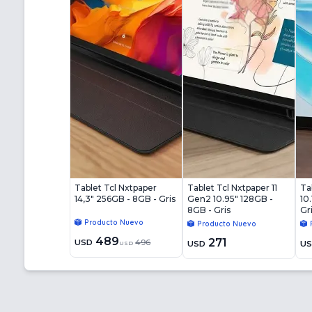
Tablet Tcl Nxtpaper
Tablet Tcl Nxtpaper 11
Ta
14,3" 256GB - 8GB - Gris
Gen2 10.95" 128GB -
10
8GB - Gris
Gr
Producto Nuevo
Producto Nuevo
489
271
USD
496
USD
U
USD