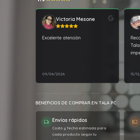
Victoria Mesone
Excelente atención
Rec
Tala
imp
comp
mi l
09/04/2026
15/1
BENEFICIOS DE COMPRAR EN TALA PC
Envíos rápidos
Costo y fecha estimada para
cada producto según tu