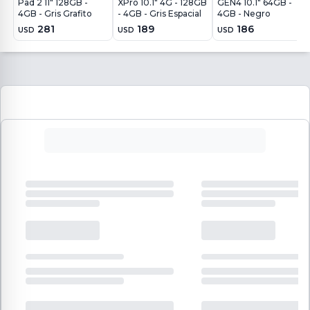
Pad 2 11" 128GB -
XPro 10.1" 4G - 128GB
GEN4 10.1" 64GB -
4GB - Gris Grafito
- 4GB - Gris Espacial
4GB - Negro
281
189
186
USD
USD
USD