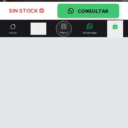
Ver garantía
SIN STOCK 😔
CONSULTAR
¿Necesitás una mano?
Ascesoramiento personalizado, servicio técnico y
Inicio
Seleccionar
Menú
WhatsApp
Carrito
respaldo post venta.
Ver servicios
Somos una empresa especializada en la
reparación y
venta de Pc y Notebooks
.
Además contamos con amplio catálogo online donde
también ofrecemos
celulares, impresoras, consolas
de videojuegos y mucho más...