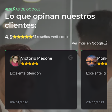
RESEÑAS DE GOOGLE
Lo que opinan nuestros
clientes:
4.9
51 reseñas verificadas
Ver más en Google
Victoria Mesone
Monica
Excelente atención
Excelente la ate
09/04/2026
03/06/2023