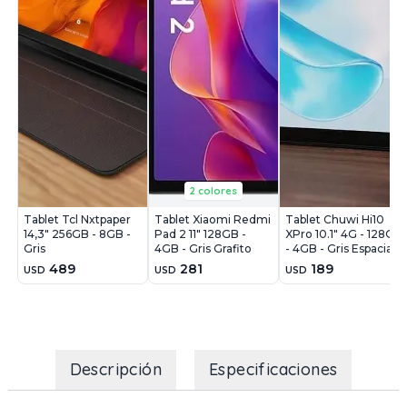
2 colores
Tablet Tcl Nxtpaper
Tablet Xiaomi Redmi
Tablet Chuwi Hi10
14,3" 256GB - 8GB -
Pad 2 11" 128GB -
XPro 10.1" 4G - 128GB
Gris
4GB - Gris Grafito
- 4GB - Gris Espacial
489
281
189
USD
USD
USD
Descripción
Especificaciones