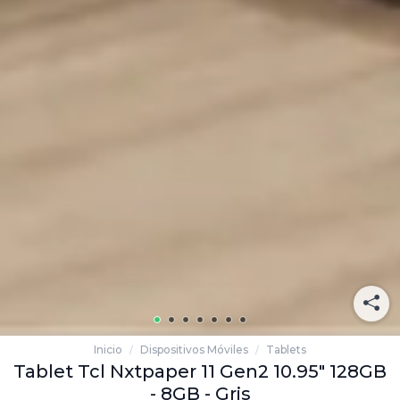
Inicio
Dispositivos Móviles
Tablets
/
/
Tablet Tcl Nxtpaper 11 Gen2 10.95" 128GB
- 8GB - Gris