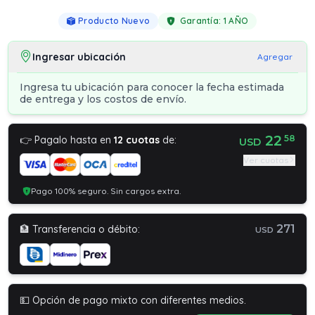
Producto Nuevo
Garantía:
1 AÑO
Ingresar ubicación
Agregar
Ingresa tu ubicación para conocer la fecha estimada
de entrega y los costos de envío.
22
58
👉 Pagalo hasta en
12 cuotas
de:
USD
Ver cuotas
Pago 100% seguro. Sin cargos extra.
271
🏦 Transferencia o débito:
USD
💵 Opción de pago mixto con diferentes medios.