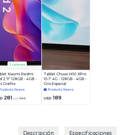
2 colores
blet Xiaomi Redmi
Tablet Chuwi Hi10 XPro
d 2 11" 128GB - 4GB -
10.1" 4G - 128GB - 4GB -
is Grafito
Gris Espacial
Producto Nuevo
Producto Nuevo
281
189
SD
346
USD
USD
Descripción
Especificaciones