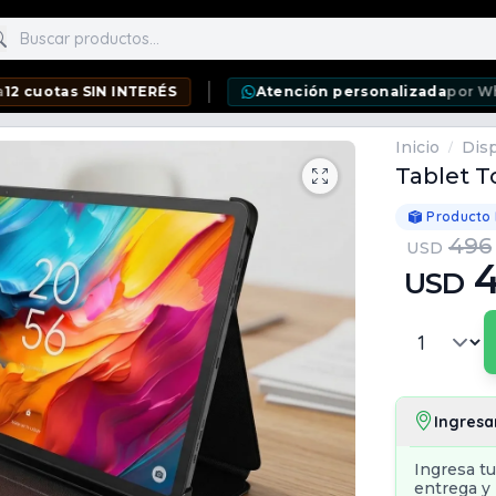
scar productos
s SIN INTERÉS
Atención personalizada
por WhatsApp
Inicio
Disp
/
Tablet T
Producto
496
USD
USD
Ingresa
Ingresa tu
entrega y 