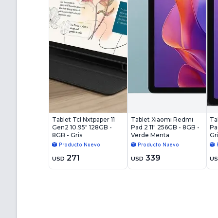
Tablet Tcl Nxtpaper 11
Tablet Xiaomi Redmi
Ta
Gen2 10.95" 128GB -
Pad 2 11" 256GB - 8GB -
Pa
8GB - Gris
Verde Menta
Gr
Producto Nuevo
Producto Nuevo
271
339
USD
USD
U