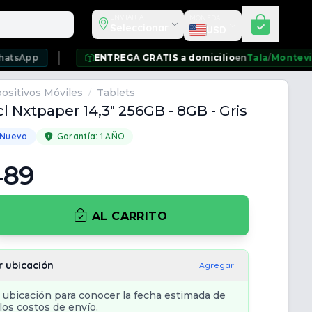
Seleccionar moneda
ENVIAR A
MONEDA
Seleccionar
USD
ENTREGA GRATIS a domicilio
en
Tala
/
Montevideo
/
Ciuda
ositivos Móviles
Tablets
/
cl Nxtpaper 14,3" 256GB - 8GB - Gris
 Nuevo
Garantía:
1 AÑO
489
AL CARRITO
r ubicación
Agregar
 ubicación para conocer la fecha estimada de
los costos de envío.