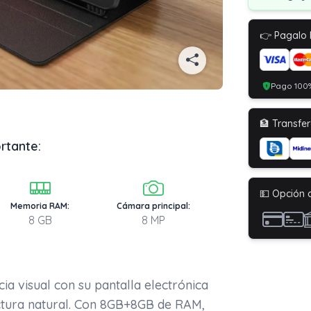
👉 Pagalo
Pago 100%
🏦 Transfer
rtante:
💵 Opción 
Memoria RAM:
Cámara principal:
8 GB
8 MP
a visual con su pantalla electrónica
lectura natural. Con 8GB+8GB de RAM,