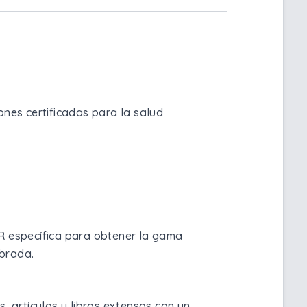
ones certificadas para la salud
R específica para obtener la gama
ibrada.
s, artículos y libros extensos con un