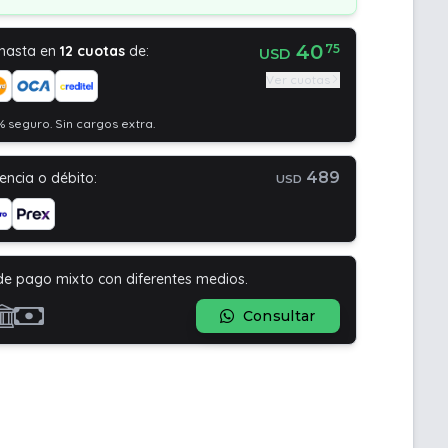
40
75
 hasta en
12 cuotas
de:
USD
Ver cuotas
 seguro. Sin cargos extra.
489
encia o débito:
USD
de pago mixto con diferentes medios.
Consultar