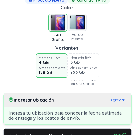
Producto Nuevo
Garantía:
1 AÑO
Color:
Verde
Gris
menta
Grafito
Variantes:
Memoria RAM
Memoria RAM
8 GB
4 GB
Almacenamiento
Almacenamiento
256 GB
128 GB
- No disponible
en Gris Grafito -
Ingresar ubicación
Agregar
Ingresa tu ubicación para conocer la fecha estimada
de entrega y los costos de envío.
42