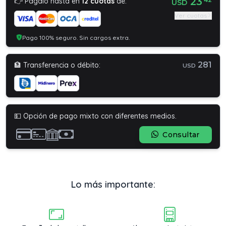
23
👉 Pagalo hasta en
12 cuotas
de:
USD
Ver cuotas
Pago 100% seguro. Sin cargos extra.
281
🏦 Transferencia o débito:
USD
💵 Opción de pago mixto con diferentes medios.
Consultar
Lo más importante: