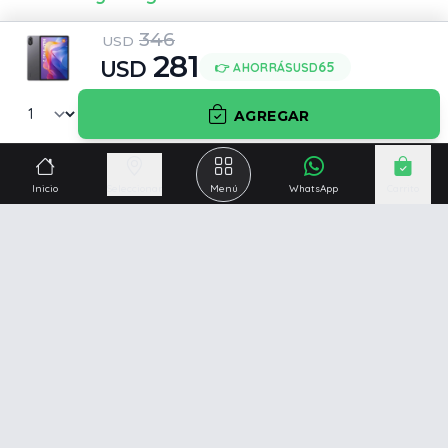
346
Capacidad de la batería
Incluye adaptador
USD
281
USD
9000 mAh
Sí
65
👉 AHORRÁS
USD
Incluye cable de carga y
Conector de carga
AGREGAR
datos
USB Type-C
Sí
Inicio
Seleccionar
Menú
WhatsApp
Carrito
Información adicional
Incluye
CARGADOR XIAOMI
33W CON ENTRADA 2
EN LÍNEA EUROPEA.