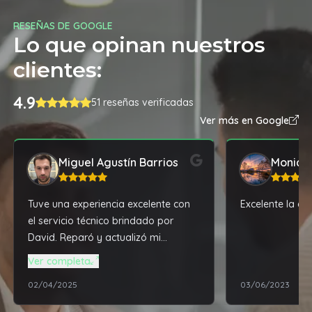
RESEÑAS DE GOOGLE
Lo que opinan nuestros
clientes:
4.9
51 reseñas verificadas
Ver más en Google
Miguel Agustín Barrios
Monica
Tuve una experiencia excelente con
Excelente la ate
el servicio técnico brindado por
David. Reparó y actualizó mi
notebook que tenía mas de 3 años
Ver completa
en desuso, dejándola con un
02/04/2025
03/06/2023
rendimiento mucho mayor al que
traía de fábrica.