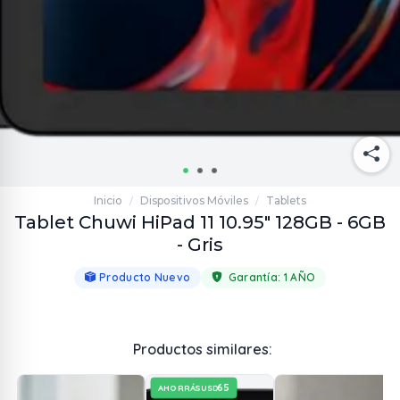
Inicio
Dispositivos Móviles
Tablets
/
/
Tablet Chuwi HiPad 11 10.95" 128GB - 6GB
- Gris
Producto Nuevo
Garantía:
1 AÑO
Productos similares:
65
AHORRÁS
USD