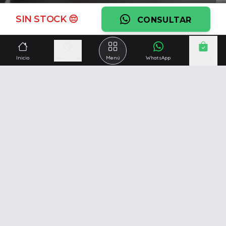
Ver garantía
SIN STOCK 😔
CONSULTAR
¿Necesitás una mano?
Ascesoramiento personalizado, servicio técnico y
Inicio
Seleccionar
Menú
WhatsApp
Carrito
respaldo post venta.
Ver servicios
Somos una empresa especializada en la
reparación y
venta de Pc y Notebooks
.
Además contamos con amplio catálogo online donde
también ofrecemos
celulares, impresoras, consolas
de videojuegos y mucho más...