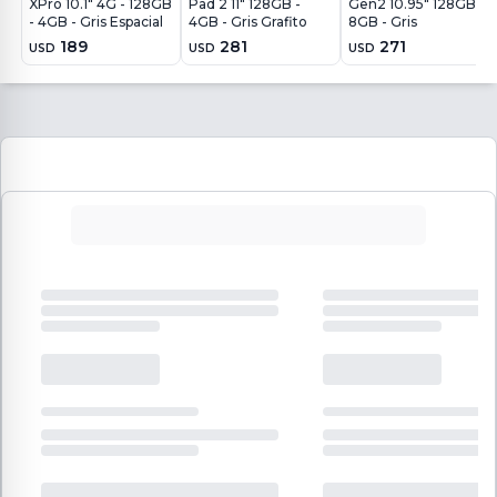
XPro 10.1" 4G - 128GB
Pad 2 11" 128GB -
Gen2 10.95" 128GB -
- 4GB - Gris Espacial
4GB - Gris Grafito
8GB - Gris
189
281
271
USD
USD
USD