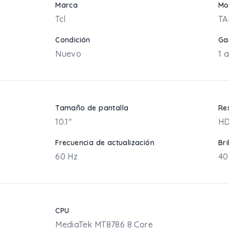
Marca
Mo
Tcl
TA
Condición
Ga
Nuevo
1 
Tamaño de pantalla
Re
10.1"
HD
Frecuencia de actualización
Bri
60 Hz
40
CPU
MediaTek MT8786 8 Core