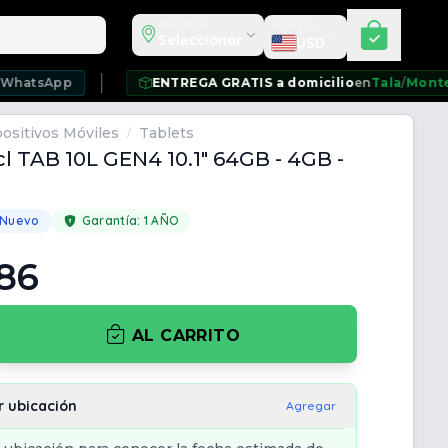
Seleccionar moneda
ENVIAR A
MONEDA
Seleccionar
USD
pp
ENTREGA GRATIS a domicilio
en
Tala
/
Montevideo
/
C
ositivos Móviles
Tablets
/
cl TAB 10L GEN4 10.1" 64GB - 4GB -
 Nuevo
Garantía:
1 AÑO
86
AL CARRITO
r ubicación
Agregar