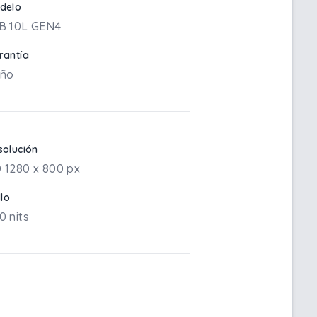
delo
B 10L GEN4
rantía
año
solución
 1280 x 800 px
llo
0 nits