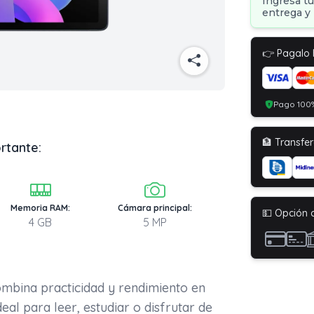
Ingresa tu
entrega y 
👉 Pagalo
Pago 100%
🏦 Transfer
rtante:
Memoria RAM:
Cámara principal:
💵 Opción 
4 GB
5 MP
mbina practicidad y rendimiento en
deal para leer, estudiar o disfrutar de