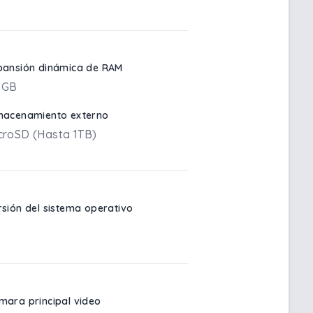
pansión dinámica de RAM
 GB
macenamiento externo
croSD (Hasta 1TB)
rsión del sistema operativo
mara principal video