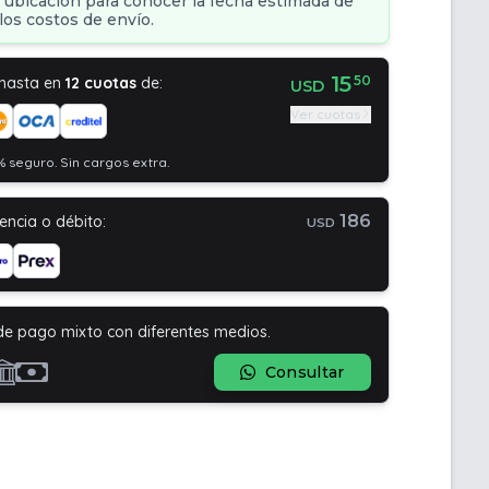
 ubicación para conocer la fecha estimada de
los costos de envío.
15
50
 hasta en
12 cuotas
de:
USD
Ver cuotas
 seguro. Sin cargos extra.
186
encia o débito:
USD
de pago mixto con diferentes medios.
Consultar