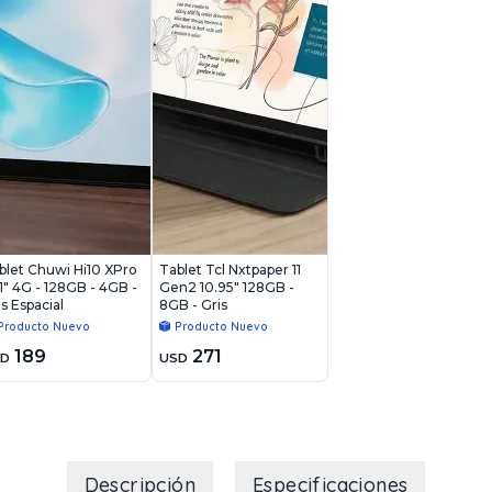
blet Chuwi Hi10 XPro
Tablet Tcl Nxtpaper 11
.1" 4G - 128GB - 4GB -
Gen2 10.95" 128GB -
is Espacial
8GB - Gris
Producto Nuevo
Producto Nuevo
189
271
SD
USD
Descripción
Especificaciones