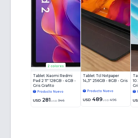
2 colores
Tablet Xiaomi Redmi
Tablet Tcl Nxtpaper
Ta
Pad 2 11" 128GB - 4GB -
14,3" 256GB - 8GB - Gris
10
Gris Grafito
Gr
Producto Nuevo
Producto Nuevo
489
281
USD
496
USD
346
U
USD
USD