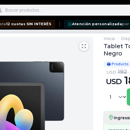
scar productos
otas SIN INTERÉS
Atención personalizada
por WhatsA
Inicio
Disp
/
Tablet T
Negro
Producto
192
USD
1
USD
Ingresa